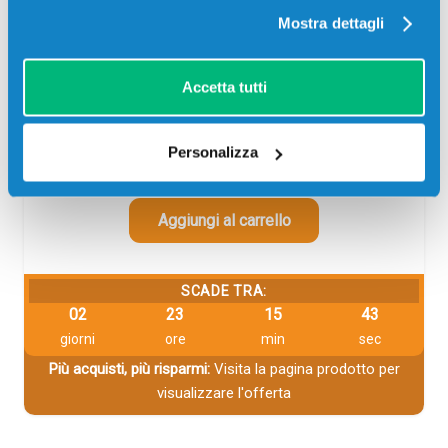
Mostra dettagli
Codice:
KITCN-1LT.C
Kit di Ricarica KITCN-1LT Inchiostro universale per ink-jet
compatibile CIANO 1 lt
Accetta tutti
19,50
€
Personalizza
CONSEGNA IN 3-5 GIORNI
Aggiungi al carrello
SCADE TRA:
02
23
15
43
giorni
ore
min
sec
Più acquisti, più risparmi:
Visita la pagina prodotto per
visualizzare l'offerta