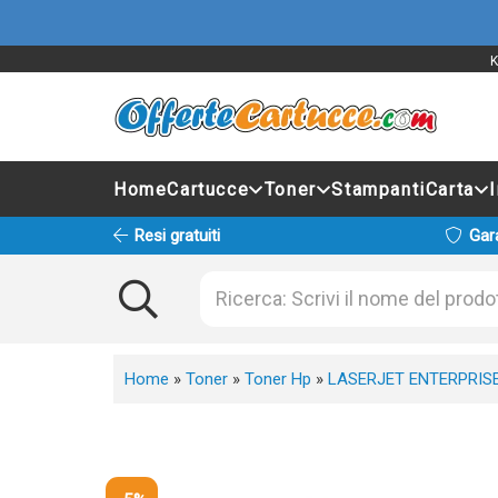
K
Home
Cartucce
Toner
Stampanti
Carta
Resi gratuiti
Gar
Home
»
Toner
»
Toner Hp
»
LASERJET ENTERPRIS