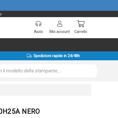
t!
Aiuto
Mio account
Carrello
Spedizioni rapide in 24/48h
 L0H25A NERO