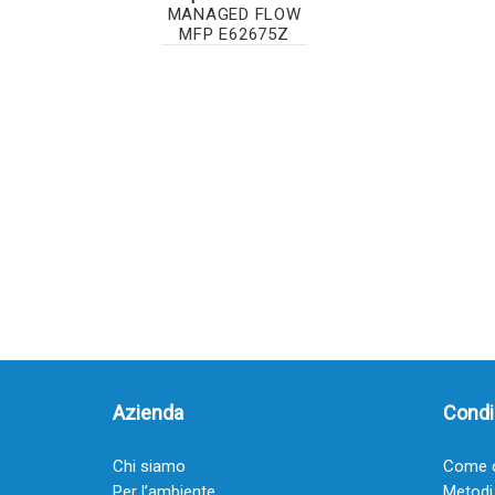
MANAGED FLOW
MFP E62675Z
Azienda
Condiz
Chi siamo
Come o
Per l’ambiente
Metodi