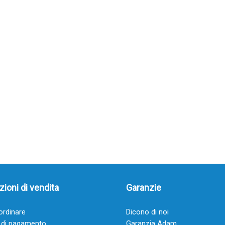
ioni di vendita
Garanzie
rdinare
Dicono di noi
 di pagamento
Garanzia Adam