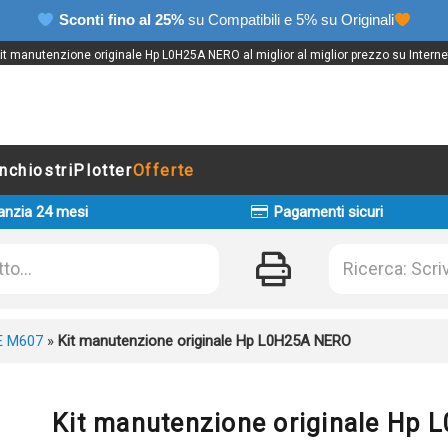
Sconti fino al 25%
su Compatibili e 5% su Originali
it manutenzione originale Hp L0H25A NERO al miglior al miglior prezzo su Interne
Inchiostri
Plotter
Offerte
anzia 24 mesi
Pagamenti sicuri
E M607
»
Kit manutenzione originale Hp L0H25A NERO
Kit manutenzione originale Hp