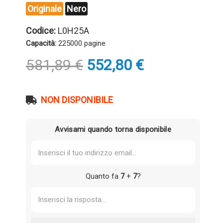
Originale
Nero
Codice:
L0H25A
Capacità:
225000 pagine
Il
Il
581,89
€
552,80
€
prezzo
prezzo
originale
attuale
era:
è:
NON DISPONIBILE
581,89 €.
552,80 €.
Avvisami quando torna disponibile
Quanto fa
7
+
7
?