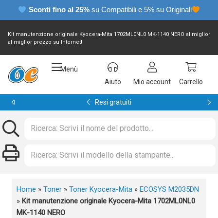
Sconti fino al 25%
su Compatibili e 5% su Originali
Kit manutenzione originale Kyocera-Mita 1702ML0NL0 MK-1140 NERO al miglior
al miglior prezzo su Internet!
Menù
Aiuto
Mio account
Carrello
Garanzia 24 mesi
Home
»
Toner
»
Toner Kyocera-Mita
»
ECOSYS M2035DN
»
Kit manutenzione originale Kyocera-Mita 1702ML0NL0
MK-1140 NERO