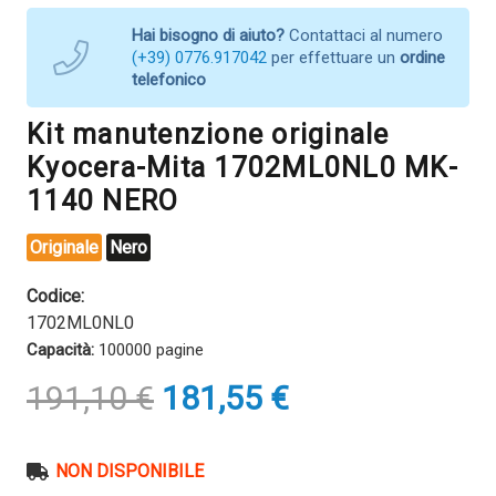
Hai bisogno di aiuto?
Contattaci al numero
(+39) 0776.917042
per effettuare un
ordine
telefonico
Kit manutenzione originale
Kyocera-Mita 1702ML0NL0 MK-
1140 NERO
Originale
Nero
Codice:
1702ML0NL0
Capacità:
100000 pagine
Il
Il
191,10
€
181,55
€
prezzo
prezzo
originale
attuale
era:
è:
NON DISPONIBILE