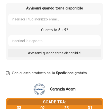
191,10 €.
181,55 €.
Avvisami quando torna disponibile
Quanto fa
5
+
9
?
Con questo prodotto hai la
Spedizione gratuita
Garanzia Adam
SCADE TRA:
03
02
25
31