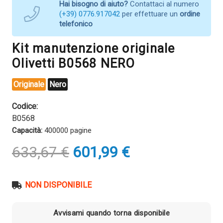
Hai bisogno di aiuto?
Contattaci al numero
(+39) 0776.917042
per effettuare un
ordine
telefonico
Kit manutenzione originale
Olivetti B0568 NERO
Originale
Nero
Codice:
B0568
Capacità:
400000 pagine
Il
Il
633,67
€
601,99
€
prezzo
prezzo
originale
attuale
era:
è:
NON DISPONIBILE
633,67 €.
601,99 €.
Avvisami quando torna disponibile