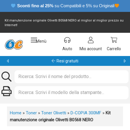
Sconti fino al 25%
su Compatibili e 5% su Originali
Kit manutenzione originale Olivetti B0568 NERO al miglior al miglior prezzo su
Internet!
Menù
Aiuto
Mio account
Carrello
Resi gratuiti
Home
»
Toner
»
Toner Olivetti
»
D-COPIA 300MF
»
Kit
manutenzione originale Olivetti B0568 NERO