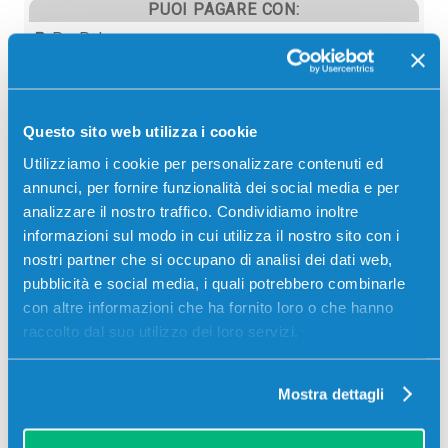
PUOI PAGARE CON:
PayPal
Carta di credito
Contrassegno
Questo sito web utilizza i cookie
Bonifico bancario
Utilizziamo i cookie per personalizzare contenuti ed
annunci, per fornire funzionalità dei social media e per
analizzare il nostro traffico. Condividiamo inoltre
informazioni sul modo in cui utilizza il nostro sito con i
Descrizione
nostri partner che si occupano di analisi dei dati web,
pubblicità e social media, i quali potrebbero combinarle
Kit manutenzione originale Olivetti B0568 NERO
con altre informazioni che ha fornito loro o che hanno
400000 pagine per Stampanti: Olivetti D-COPIA
raccolto dal suo utilizzo dei loro servizi.
300MF
Mostra dettagli