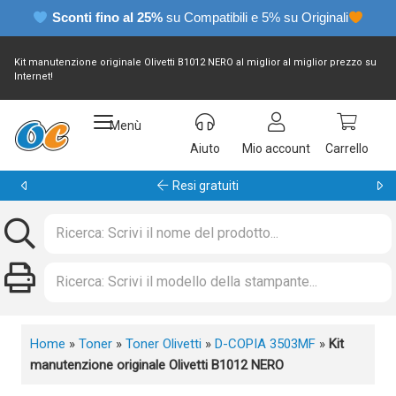
Sconti fino al 25%
su Compatibili e 5% su Originali
Kit manutenzione originale Olivetti B1012 NERO al miglior al miglior prezzo su
Internet!
Menù
Aiuto
Mio account
Carrello
Garanzia 24 mesi
Home
»
Toner
»
Toner Olivetti
»
D-COPIA 3503MF
»
Kit
manutenzione originale Olivetti B1012 NERO