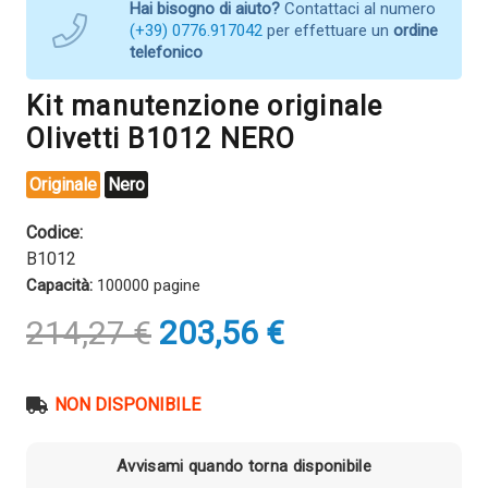
Hai bisogno di aiuto?
Contattaci al numero
(+39) 0776.917042
per effettuare un
ordine
telefonico
Kit manutenzione originale
Olivetti B1012 NERO
Originale
Nero
Codice:
B1012
Capacità:
100000 pagine
Il
Il
214,27
€
203,56
€
prezzo
prezzo
originale
attuale
era:
è:
NON DISPONIBILE
214,27 €.
203,56 €.
Avvisami quando torna disponibile