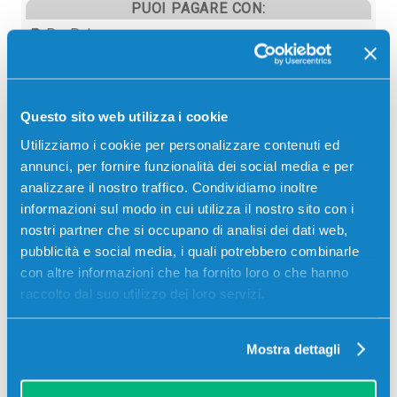
PUOI PAGARE CON:
PayPal
Carta di credito
Contrassegno
Questo sito web utilizza i cookie
Bonifico bancario
Utilizziamo i cookie per personalizzare contenuti ed
annunci, per fornire funzionalità dei social media e per
analizzare il nostro traffico. Condividiamo inoltre
informazioni sul modo in cui utilizza il nostro sito con i
Descrizione
nostri partner che si occupano di analisi dei dati web,
pubblicità e social media, i quali potrebbero combinarle
Kit manutenzione originale Olivetti B1012 NERO
con altre informazioni che ha fornito loro o che hanno
100000 pagine per Stampanti: Olivetti D-COPIA
raccolto dal suo utilizzo dei loro servizi.
3503MF, Olivetti D-COPIA 3504MF
Mostra dettagli