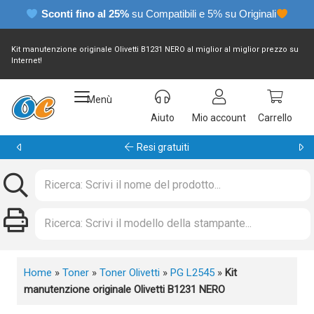
Sconti fino al 25%
su Compatibili e 5% su Originali
Kit manutenzione originale Olivetti B1231 NERO al miglior al miglior prezzo su
Internet!
Menù
Aiuto
Mio account
Carrello
Garanzia 24 mesi
Home
»
Toner
»
Toner Olivetti
»
PG L2545
»
Kit
manutenzione originale Olivetti B1231 NERO