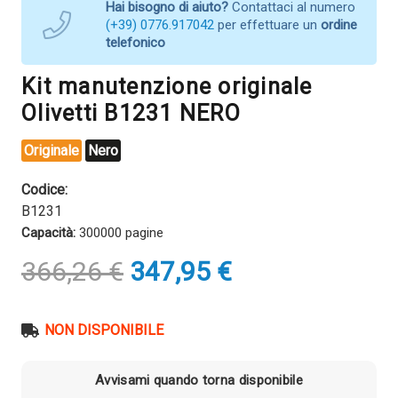
Hai bisogno di aiuto?
Contattaci al numero
(+39) 0776.917042
per effettuare un
ordine
telefonico
Kit manutenzione originale
Olivetti B1231 NERO
Originale
Nero
Codice:
B1231
Capacità:
300000 pagine
Il
Il
366,26
€
347,95
€
prezzo
prezzo
originale
attuale
era:
è:
NON DISPONIBILE
366,26 €.
347,95 €.
Avvisami quando torna disponibile