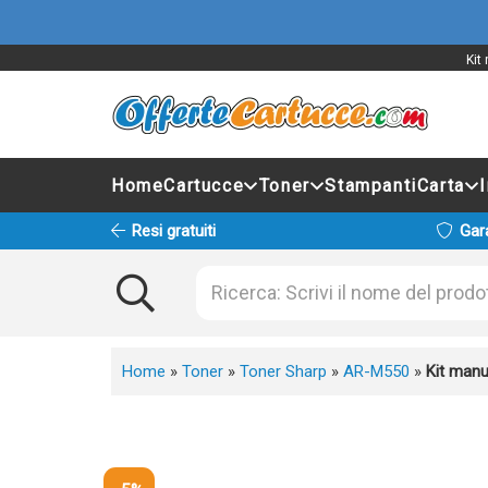
Kit
Home
Cartucce
Toner
Stampanti
Carta
Resi gratuiti
Gar
Home
»
Toner
»
Toner Sharp
»
AR-M550
»
Kit man