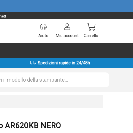
net!
Aiuto
Mio account
Carrello
Spedizioni rapide in 24/48h
arp AR620KB NERO