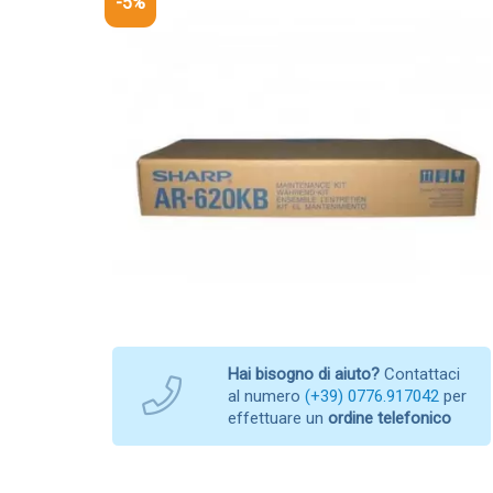
-5%
Hai bisogno di aiuto?
Contattaci
al numero
(+39) 0776.917042
per
effettuare un
ordine telefonico