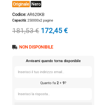
Originale
Nero
Codice:
AR620KB
Capacità:
250000x2 pagine
Il
Il
181,53
€
172,45
€
prezzo
prezzo
originale
attuale
era:
è:
NON DISPONIBILE
181,53 €.
172,45 €.
Avvisami quando torna disponibile
Quanto fa
2
+
9
?