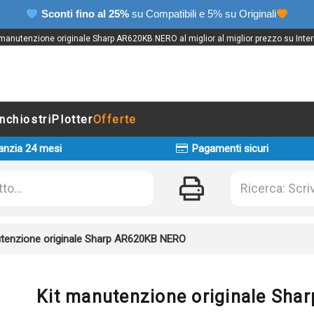
Sconti fino al 25%
su Compatibili e 5% su Originali
 manutenzione originale Sharp AR620KB NERO al miglior al miglior prezzo su Inter
Inchiostri
Plotter
Offerte
anzia 24 mesi
Pagamenti sicuri
utenzione originale Sharp AR620KB NERO
Kit manutenzione originale Sh