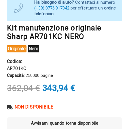
Hai bisogno di aiuto?
Contattaci al numero
(+39) 0776.917042
per effettuare un
ordine
telefonico
Kit manutenzione originale
Sharp AR701KC NERO
Originale
Nero
Codice:
AR701KC
Capacità:
250000 pagine
Il
Il
362,04
€
343,94
€
prezzo
prezzo
originale
attuale
era:
è:
NON DISPONIBILE
362,04 €.
343,94 €.
Avvisami quando torna disponibile