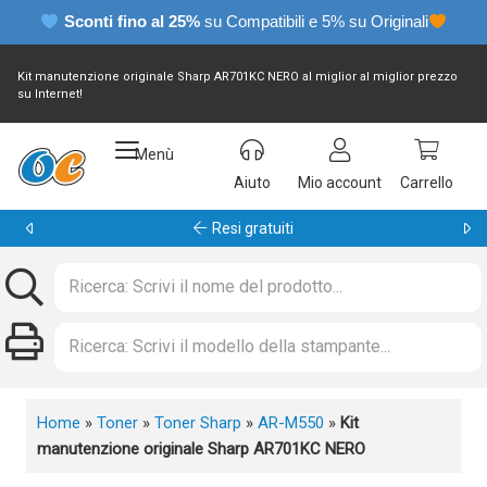
Sconti fino al 25%
su Compatibili e 5% su Originali
Kit manutenzione originale Sharp AR701KC NERO al miglior al miglior prezzo
su Internet!
Menù
Aiuto
Mio account
Carrello
Garanzia 24 mesi
Home
»
Toner
»
Toner Sharp
»
AR-M550
»
Kit
manutenzione originale Sharp AR701KC NERO