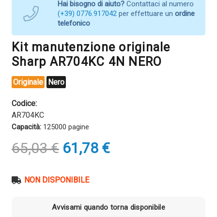
Hai bisogno di aiuto?
Contattaci al numero
(+39) 0776.917042
per effettuare un
ordine
telefonico
Kit manutenzione originale
Sharp AR704KC 4N NERO
Originale
Nero
Codice:
AR704KC
Capacità:
125000 pagine
Il
Il
65,03
€
61,78
€
prezzo
prezzo
originale
attuale
era:
è:
NON DISPONIBILE
65,03 €.
61,78 €.
Avvisami quando torna disponibile