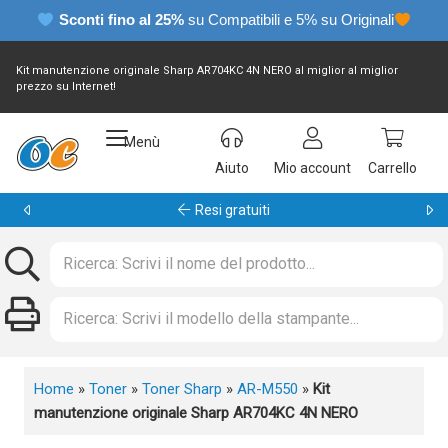
Sconti fino al 25%
su Compatibili e 5% su Originali
Kit manutenzione originale Sharp AR704KC 4N NERO al miglior al miglior
prezzo su Internet!
Menù
Aiuto
Mio account
Carrello
Garanzia 24 mesi
Home
»
Toner
»
Toner Sharp
»
AR-M550
»
Kit
manutenzione originale Sharp AR704KC 4N NERO