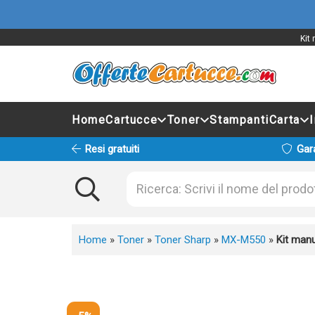
Kit
Home
Cartucce
Toner
Stampanti
Carta
Resi gratuiti
Gar
Home
»
Toner
»
Toner Sharp
»
MX-M550
»
Kit man