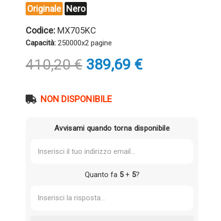
Originale
Nero
Codice:
MX705KC
Capacità:
250000x2 pagine
Il
Il
410,20
€
389,69
€
prezzo
prezzo
originale
attuale
era:
è:
NON DISPONIBILE
410,20 €.
389,69 €.
Avvisami quando torna disponibile
Quanto fa
5
+
5
?