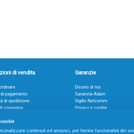
ioni di vendita
Garanzie
rdinare
Dicono di noi
 di pagamento
Garanzia Adam
à di spedizione
Sigillo Netcomm
di consegna
Privacy e cookie
 e condizioni
FAQ: Domande frequenti
 cookie
rsonalizzare contenuti ed annunci, per fornire funzionalità dei soc