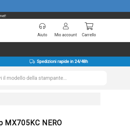
net!
Aiuto
Mio account
Carrello
Spedizioni rapide in 24/48h
arp MX705KC NERO