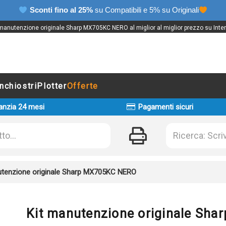
Sconti fino al 25%
su Compatibili e 5% su Originali
 manutenzione originale Sharp MX705KC NERO al miglior al miglior prezzo su Inter
Inchiostri
Plotter
Offerte
anzia 24 mesi
Pagamenti sicuri
utenzione originale Sharp MX705KC NERO
Kit manutenzione originale Sh