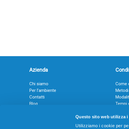
Azienda
Condiz
Chi siamo
Come o
Per l’ambiente
Metodi
Contatti
Modalit
Blog
Tempi 
Diventa rivenditore
Termini
Questo sito web utilizza i
Guadagna con il Dropship
Black Friday 2025
Utilizziamo i cookie per pe