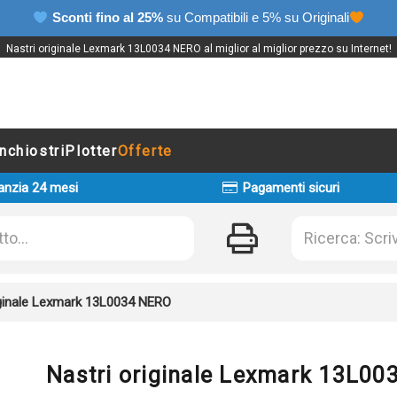
Sconti fino al 25%
su Compatibili e 5% su Originali
Nastri originale Lexmark 13L0034 NERO al miglior al miglior prezzo su Internet!
Inchiostri
Plotter
Offerte
anzia 24 mesi
Pagamenti sicuri
iginale Lexmark 13L0034 NERO
Nastri originale Lexmark 13L0