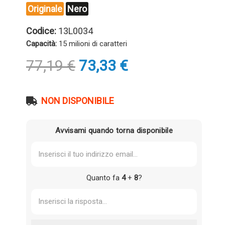
Originale
Nero
Codice:
13L0034
Capacità:
15 milioni di caratteri
Il
Il
77,19
€
73,33
€
prezzo
prezzo
originale
attuale
era:
è:
NON DISPONIBILE
77,19 €.
73,33 €.
Avvisami quando torna disponibile
Quanto fa
4
+
8
?