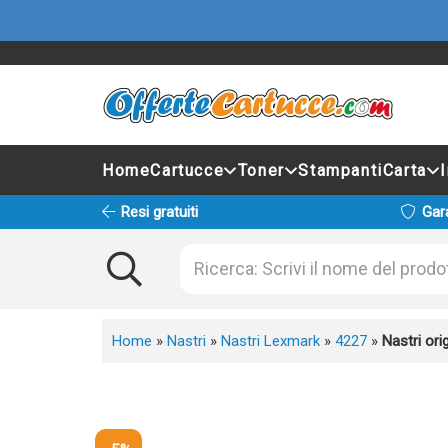
Home
Cartucce
Toner
Stampanti
Carta
Resi gratuiti
Gar
Home
»
Nastri
»
Nastri Lexmark
»
4227
»
Nastri or