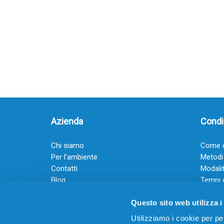
Azienda
Condiz
Chi siamo
Come o
Per l’ambiente
Metodi
Contatti
Modalit
Blog
Tempi 
Diventa rivenditore
Termini
Questo sito web utilizza i
Guadagna con il Dropship
Black Friday 2025
Utilizziamo i cookie per pe