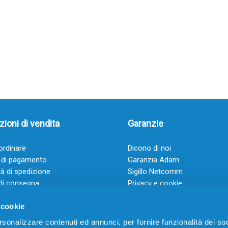
ioni di vendita
Garanzie
rdinare
Dicono di noi
 di pagamento
Garanzia Adam
à di spedizione
Sigillo Netcomm
di consegna
Privacy e cookie
 e condizioni
FAQ: Domande frequenti
 cookie
rsonalizzare contenuti ed annunci, per fornire funzionalità dei soc