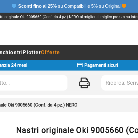
Sconti fino al 25%
su Compatibili e 5% su Originali
ri originale Oki 9005660 (Conf. da 4 pz.) NERO al miglior al miglior prezzo su Inte
Inchiostri
Plotter
Offerte
anzia 24 mesi
Pagamenti sicuri
inale Oki 9005660 (Conf. da 4 pz.) NERO
Nastri originale Oki 9005660 (C