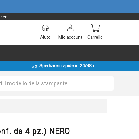
rnet!
Aiuto
Mio account
Carrello
Spedizioni rapide in 24/48h
onf. da 4 pz.) NERO