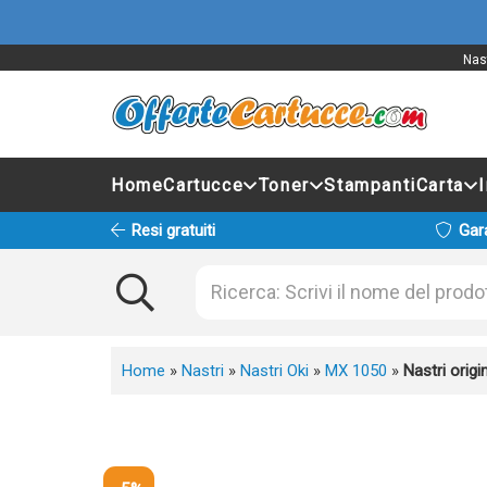
Nast
Home
Cartucce
Toner
Stampanti
Carta
Resi gratuiti
Gar
Home
»
Nastri
»
Nastri Oki
»
MX 1050
»
Nastri orig