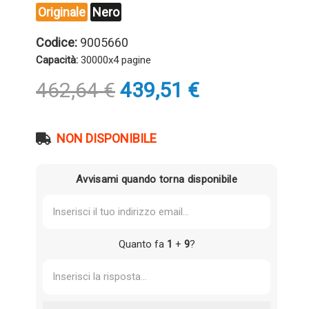
Originale
Nero
Codice:
9005660
Capacità:
30000x4 pagine
Il
Il
462,64
€
439,51
€
prezzo
prezzo
originale
attuale
era:
è:
NON DISPONIBILE
462,64 €.
439,51 €.
Avvisami quando torna disponibile
Quanto fa
1
+
9
?