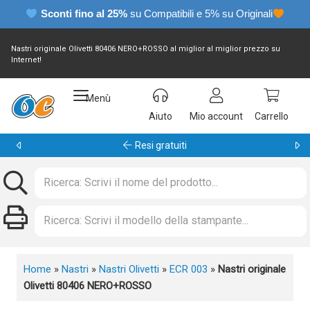
Sconti fino al 25%
su Compatibili e 5% su Originali
Nastri originale Olivetti 80406 NERO+ROSSO al miglior al miglior prezzo su
Internet!
Menù
Aiuto
Mio account
Carrello
Resi gratuiti
Home
»
Nastri
»
Nastri Olivetti
»
ECR 003
»
Nastri originale
Olivetti 80406 NERO+ROSSO