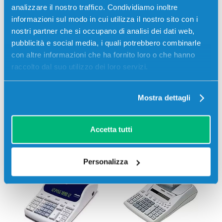
analizzare il nostro traffico. Condividiamo inoltre
informazioni sul modo in cui utilizza il nostro sito con i
nostri partner che si occupano di analisi dei dati web,
Olivetti
ECR 003
Olivetti
ECR 011
pubblicità e social media, i quali potrebbero combinarle
con altre informazioni che ha fornito loro o che hanno
raccolto dal suo utilizzo dei loro servizi.
Mostra dettagli
Accetta tutti
Olivetti
LOGOS 654
Olivetti
LOGOS 662
Personalizza