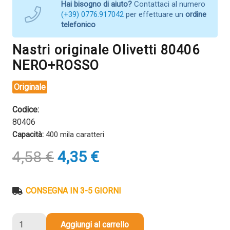
Hai bisogno di aiuto?
Contattaci al numero
(+39) 0776.917042
per effettuare un
ordine
telefonico
Nastri originale Olivetti 80406
NERO+ROSSO
Originale
Codice:
80406
Capacità:
400 mila caratteri
Il
Il
4,58
€
4,35
€
prezzo
prezzo
originale
attuale
era:
è:
CONSEGNA IN 3-5 GIORNI
4,58 €.
4,35 €.
Nastri
Aggiungi al carrello