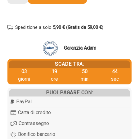
originale
Olivetti
80406
NERO+ROSSO
Spedizione a solo
5,90 €
(
Gratis da 59,00 €
)
quantità
Garanzia Adam
SCADE TRA:
03
19
50
44
giorni
ore
min
sec
PUOI PAGARE CON:
PayPal
Carta di credito
Contrassegno
Bonifico bancario