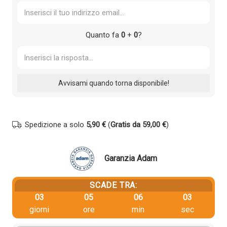
Quanto fa
0
+
0
?
Spedizione a solo
5,90 €
(
Gratis da 59,00 €
)
Garanzia Adam
SCADE TRA:
03
05
06
03
giorni
ore
min
sec