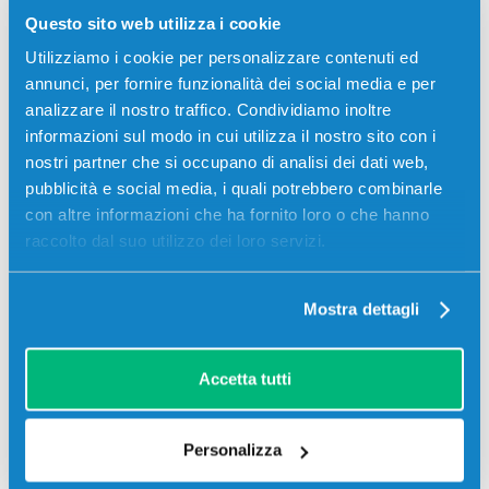
Questo sito web utilizza i cookie
Utilizziamo i cookie per personalizzare contenuti ed
annunci, per fornire funzionalità dei social media e per
analizzare il nostro traffico. Condividiamo inoltre
Recensioni
informazioni sul modo in cui utilizza il nostro sito con i
nostri partner che si occupano di analisi dei dati web,
pubblicità e social media, i quali potrebbero combinarle
con altre informazioni che ha fornito loro o che hanno
raccolto dal suo utilizzo dei loro servizi.
Mostra dettagli
Accetta tutti
Personalizza
Stampanti compatibili