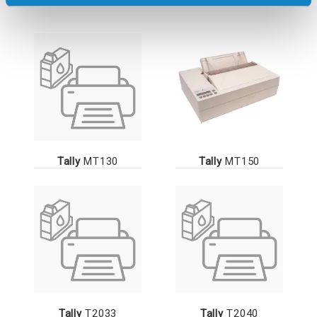
Tally
MT130
Tally
MT150
Tally
T2033
Tally
T2040