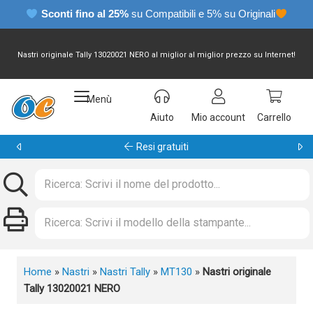
Sconti fino al 25%
su Compatibili e 5% su Originali
Nastri originale Tally 13020021 NERO al miglior al miglior prezzo su Internet!
Menù
Aiuto
Mio account
Carrello
Garanzia 24 mesi
Home
»
Nastri
»
Nastri Tally
»
MT130
»
Nastri originale
Tally 13020021 NERO