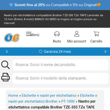
Sconti fino al 25%
su Compatibili e 5% su Originali
Nastro per etichettatrice compatibile Brother TZE-335 TZe TAPE Laminato da
12 mm (Rotolo 8 metri) BIANCO SU NERO al miglior al miglior prezzo su
Internet!
Menù
Aiuto
Mio account
Carrello
Garanzia 24 mesi
Home
»
Etichette e nastri per etichettatrici
»
Etichette e
nastri per etichettatrici Brother
»
PT-1000
»
Nastro per
etichettatrice compatibile Brother TZE-335 TZe TAPE