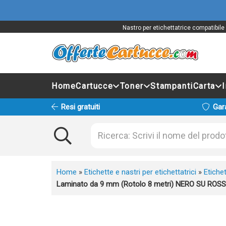
Nastro per etichettatrice compatibil
Home
Cartucce
Toner
Stampanti
Carta
Resi gratuiti
Gar
Home
»
Etichette e nastri per etichettatrici
»
Etichet
Laminato da 9 mm (Rotolo 8 metri) NERO SU ROS