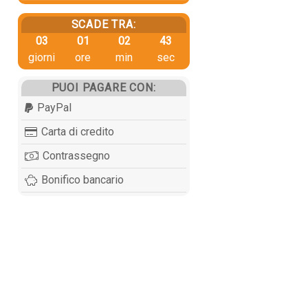
SCADE TRA:
03
01
02
42
giorni
ore
min
sec
PUOI PAGARE CON:
PayPal
Carta di credito
Contrassegno
Bonifico bancario