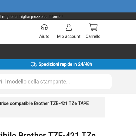
iglior al miglior prezzo su Internet!
Aiuto
Mio account
Carrello
Spedizioni rapide in 24/48h
atrice compatibile Brother TZE-421 TZe TAPE
tibile Brother TZE-421 TZe