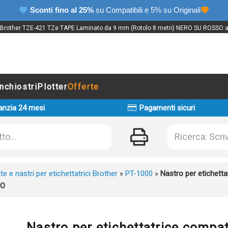
Sconti fino al 25%
su Compatibili e 5% su Originali
e Brother TZE-421 TZe TAPE Laminato da 9 mm (Rotolo 8 metri) NERO SU ROSSO al m
Inchiostri
Plotter
Offerte
anzia 24 mesi
Pagamenti sicuri
te e nastri per etichettatrici Brother
»
PT-1000
»
Nastro per etichett
SO
Nastro per etichettatrice compa