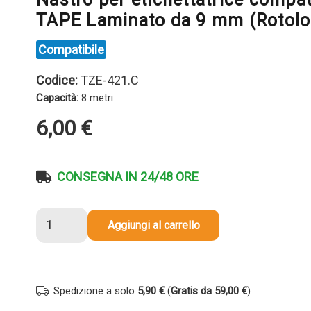
TAPE Laminato da 9 mm (Rotolo
Compatibile
Codice:
TZE-421.C
Capacità:
8 metri
6,00
€
CONSEGNA IN 24/48 ORE
Nastro
Aggiungi al carrello
per
etichettatrice
compatibile
Brother
Spedizione a solo
5,90 €
(
Gratis da 59,00 €
)
TZE-