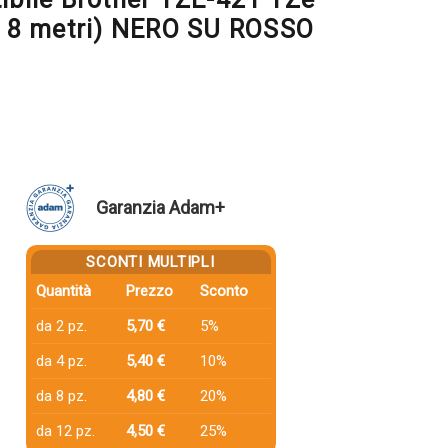
 8 metri) NERO SU ROSSO
Garanzia Adam+
SCONTI MULTIPLI
Quantità
Prezzo
Sconto
da 2 pz.
5,70 €
5%
da 4 pz.
5,40 €
10%
da 8 pz.
4,80 €
20%
da 12 pz.
4,50 €
25%