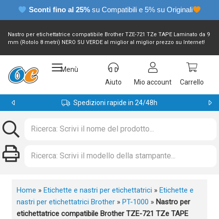
Sconti fino al 25%
su Compatibili e 5% su Originali
Nastro per etichettatrice compatibile Brother TZE-721 TZe TAPE Laminato da 9
mm (Rotolo 8 metri) NERO SU VERDE al miglior al miglior prezzo su Internet!
Menù
Aiuto
Mio account
Carrello
Spedizioni rapide in 24/48h
Home
»
Etichette e nastri per etichettatrici
»
Etichette e
nastri per etichettatrici Brother
»
PT-1000
»
Nastro per
etichettatrice compatibile Brother TZE-721 TZe TAPE