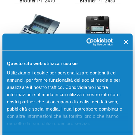
Brother
PT-2470
Brother
PT-2480
Questo sito web utilizza i cookie
Brother
PT-2700
Brother
PT-2730VP
Utilizziamo i cookie per personalizzare contenuti ed
annunci, per fornire funzionalità dei social media e per
analizzare il nostro traffico. Condividiamo inoltre
informazioni sul modo in cui utilizza il nostro sito con i
nostri partner che si occupano di analisi dei dati web,
pubblicità e social media, i quali potrebbero combinarle
con altre informazioni che ha fornito loro o che hanno
raccolto dal suo utilizzo dei loro servizi.