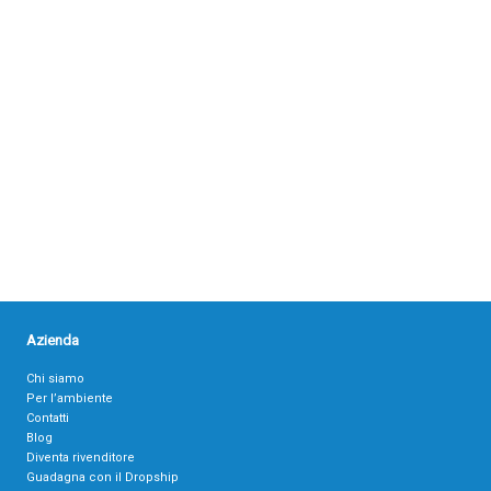
Azienda
Chi siamo
Per l’ambiente
Contatti
Blog
Diventa rivenditore
Guadagna con il Dropship