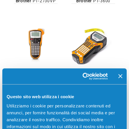
Brother
PT-2730VP
Brother
PT-3600
Brother
PT-7100VP
Brother
PT-7500VP
Questo sito web utilizza i cookie
Utilizziamo i cookie per personalizzare contenuti ed
annunci, per fornire funzionalità dei social media e per
analizzare il nostro traffico. Condividiamo inoltre
informazioni sul modo in cui utilizza il nostro sito con i