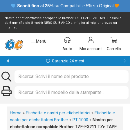
Sconti fino al 25%
su Compatibili e 5% su Originali
Nastro per etichettatrice compatibile Brother TZE-FX211 TZe TAPE Flessibile
da 6 mm (Rotolo 8 metri) NERO SU BIANCO al miglior al miglior prezzo su
Internet!
Menù
Aiuto
Mio account
Carrello
Garanzia 24 mesi
Home
»
Etichette e nastri per etichettatrici
»
Etichette e
nastri per etichettatrici Brother
»
PT-1000
»
Nastro per
etichettatrice compatibile Brother TZE-FX211 TZe TAPE