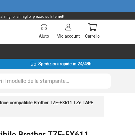
 miglior al miglior prezzo su Internet!
Aiuto
Mio account
Carrello
Spedizioni rapide in 24/48h
atrice compatibile Brother TZE-FX611 TZe TAPE
tibile Brother TZE-FX611