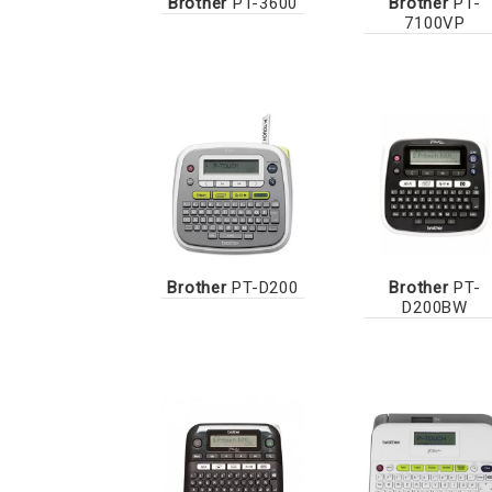
Brother
PT-3600
Brother
PT-
7100VP
Brother
PT-D200
Brother
PT-
D200BW