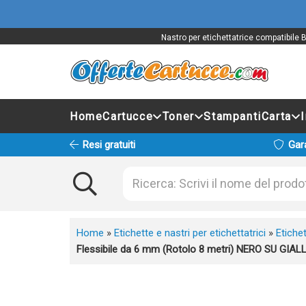
Nastro per etichettatrice compatibile 
Home
Cartucce
Toner
Stampanti
Carta
Resi gratuiti
Gar
Home
»
Etichette e nastri per etichettatrici
»
Etichet
Flessibile da 6 mm (Rotolo 8 metri) NERO SU GIAL