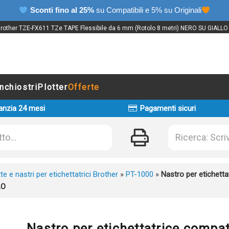
Sconti fino al 25%
su Compatibili e 5% su Originali
Brother TZE-FX611 TZe TAPE Flessibile da 6 mm (Rotolo 8 metri) NERO SU GIALLO al
Inchiostri
Plotter
Offerte
anzia 24 mesi
Pagamenti sicuri
te e nastri per etichettatrici Brother
»
PT-1000
»
Nastro per etichett
LO
Nastro per etichettatrice compa