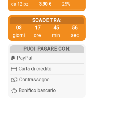
da 12 pz.
3,30 €
25%
SCADE TRA:
03
17
45
55
giorni
ore
min
sec
PUOI PAGARE CON:
PayPal
Carta di credito
Contrassegno
Bonifico bancario