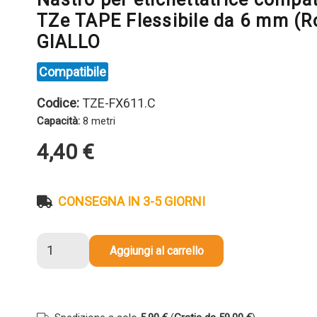
TZe TAPE Flessibile da 6 mm (R
GIALLO
Compatibile
Codice:
TZE-FX611.C
Capacità:
8 metri
4,40
€
CONSEGNA IN 3-5 GIORNI
Nastro
Aggiungi al carrello
per
etichettatrice
compatibile
Brother