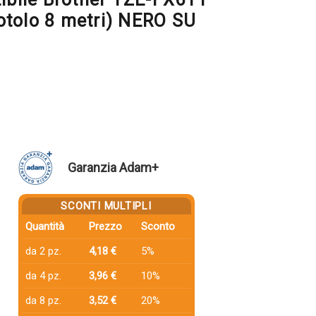
otolo 8 metri) NERO SU
Garanzia Adam+
SCONTI MULTIPLI
Quantità
Prezzo
Sconto
da 2 pz.
4,18 €
5%
da 4 pz.
3,96 €
10%
da 8 pz.
3,52 €
20%