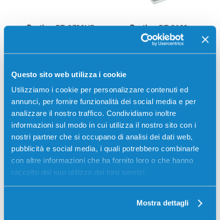
Brother
PT-2730VP
Brother
PT-3600
Questo sito web utilizza i cookie
Utilizziamo i cookie per personalizzare contenuti ed
annunci, per fornire funzionalità dei social media e per
analizzare il nostro traffico. Condividiamo inoltre
informazioni sul modo in cui utilizza il nostro sito con i
Brother
PT-7100VP
Brother
PT-7500VP
nostri partner che si occupano di analisi dei dati web,
pubblicità e social media, i quali potrebbero combinarle
con altre informazioni che ha fornito loro o che hanno
raccolto dal suo utilizzo dei loro servizi.
Mostra dettagli