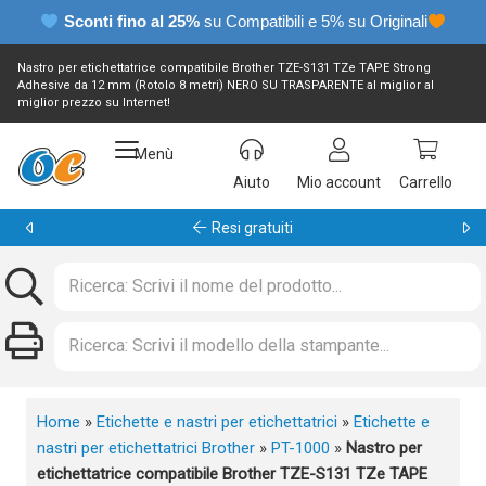
Sconti fino al 25%
su Compatibili e 5% su Originali
Nastro per etichettatrice compatibile Brother TZE-S131 TZe TAPE Strong
Adhesive da 12 mm (Rotolo 8 metri) NERO SU TRASPARENTE al miglior al
miglior prezzo su Internet!
Menù
Aiuto
Mio account
Carrello
Resi gratuiti
Home
»
Etichette e nastri per etichettatrici
»
Etichette e
nastri per etichettatrici Brother
»
PT-1000
»
Nastro per
etichettatrice compatibile Brother TZE-S131 TZe TAPE