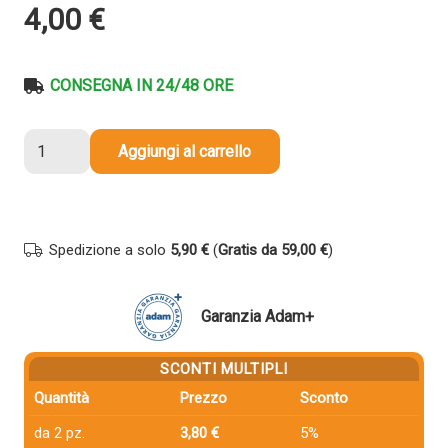
4,00
€
CONSEGNA IN 24/48 ORE
Nastro
Aggiungi al carrello
per
etichettatrice
compatibile
Brother
Spedizione a solo
5,90 €
(
Gratis da 59,00 €
)
TZE-
S131
TZe
Garanzia Adam+
TAPE
Strong
SCONTI MULTIPLI
Adhesive
Quantità
Prezzo
Sconto
da
12
da 2 pz.
3,80 €
5%