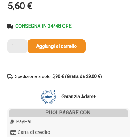
5,60
€
CONSEGNA IN 24/48 ORE
Nastro
Aggiungi al carrello
per
etichettatrice
compatibile
Brother
Spedizione a solo
5,90 €
(
Gratis da 29,00 €
)
TZE-
S211
TZe
Garanzia Adam+
TAPE
Strong
PUOI PAGARE CON:
Adhesive
PayPal
da
6
Carta di credito