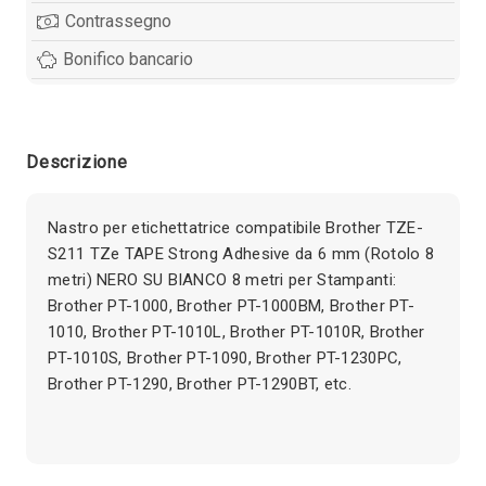
mm
Contrassegno
(Rotolo
8
Bonifico bancario
metri)
NERO
SU
BIANCO
Descrizione
quantità
Nastro per etichettatrice compatibile Brother TZE-
S211 TZe TAPE Strong Adhesive da 6 mm (Rotolo 8
metri) NERO SU BIANCO 8 metri per Stampanti:
Brother PT-1000, Brother PT-1000BM, Brother PT-
1010, Brother PT-1010L, Brother PT-1010R, Brother
PT-1010S, Brother PT-1090, Brother PT-1230PC,
Brother PT-1290, Brother PT-1290BT, etc.