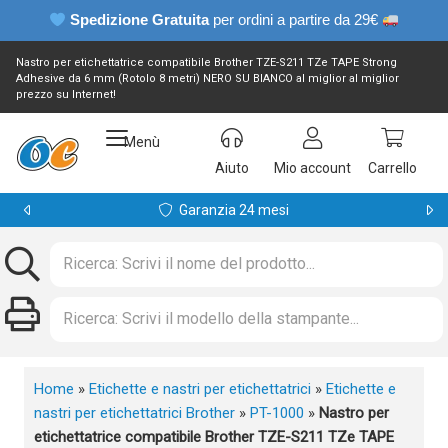
Spedizione Gratuita
per ordini a partire da 29€
Nastro per etichettatrice compatibile Brother TZE-S211 TZe TAPE Strong
Adhesive da 6 mm (Rotolo 8 metri) NERO SU BIANCO al miglior al miglior
prezzo su Internet!
Menù
Aiuto
Mio account
Carrello
Garanzia 24 mesi
Home
»
Etichette e nastri per etichettatrici
»
Etichette e
nastri per etichettatrici Brother
»
PT-1000
»
Nastro per
etichettatrice compatibile Brother TZE-S211 TZe TAPE