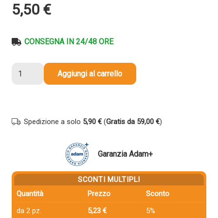
5,50
€
CONSEGNA IN 24/48 ORE
Nastro
Aggiungi al carrello
per
etichettatrice
compatibile
Brother
Spedizione a solo
5,90 €
(
Gratis da 59,00 €
)
TZE-
S241
TZe
Garanzia Adam+
TAPE
Strong
SCONTI MULTIPLI
Adhesive
Quantità
Prezzo
Sconto
da
18
da 2 pz.
5,23 €
5%