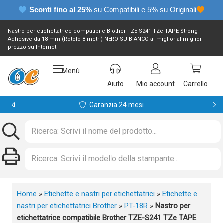
Sconti fino al 25%
su Compatibili e 5% su Originali
Nastro per etichettatrice compatibile Brother TZE-S241 TZe TAPE Strong
Adhesive da 18 mm (Rotolo 8 metri) NERO SU BIANCO al miglior al miglior
prezzo su Internet!
Menù
Aiuto
Mio account
Carrello
Garanzia 24 mesi
Home
»
Etichette e nastri per etichettatrici
»
Etichette e
nastri per etichettatrici Brother
»
PT-18R
»
Nastro per
etichettatrice compatibile Brother TZE-S241 TZe TAPE