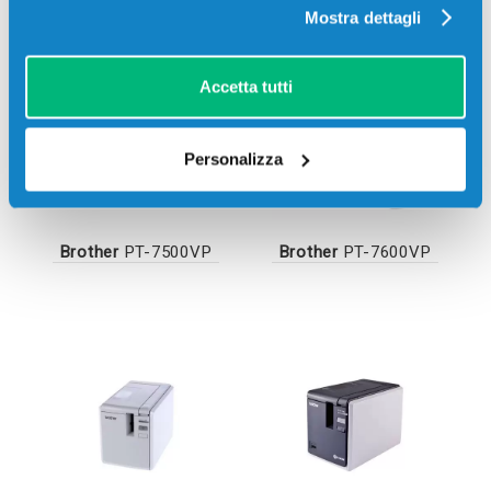
Brother
PT-2730VP
Brother
PT-3600
Mostra dettagli
Accetta tutti
Personalizza
Brother
PT-7500VP
Brother
PT-7600VP