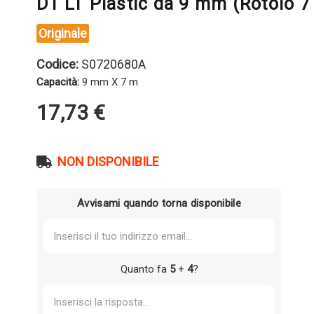
D1 LT Plastic da 9 mm (Rotolo 
Originale
Codice:
S0720680A
Capacità:
9 mm X 7 m
17,73
€
NON DISPONIBILE
Avvisami quando torna disponibile
Quanto fa
5
+
4
?