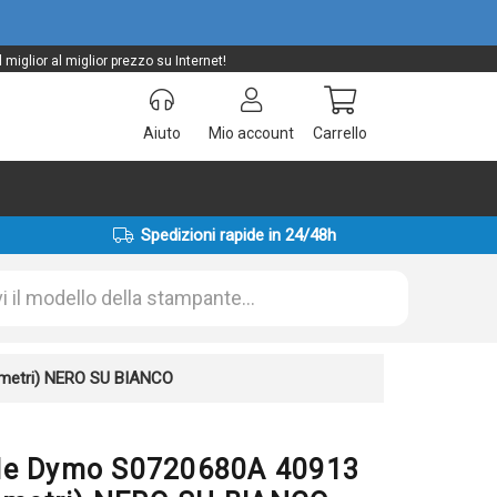
iglior al miglior prezzo su Internet!
Aiuto
Mio account
Carrello
Spedizioni rapide in 24/48h
7 metri) NERO SU BIANCO
inale Dymo S0720680A 40913