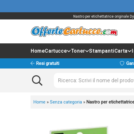
Nastro per etichettatrice originale 
Home
Cartucce
Toner
Stampanti
Carta
Resi gratuiti
Gar
Home
»
Senza categoria
»
Nastro per etichettatr