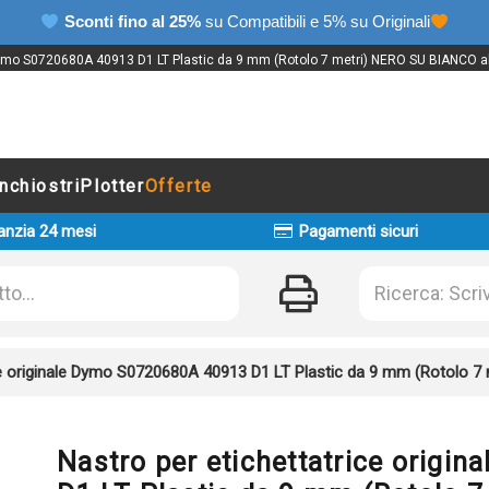
Sconti fino al 25%
su Compatibili e 5% su Originali
Dymo S0720680A 40913 D1 LT Plastic da 9 mm (Rotolo 7 metri) NERO SU BIANCO al m
Inchiostri
Plotter
Offerte
anzia 24 mesi
Pagamenti sicuri
ice originale Dymo S0720680A 40913 D1 LT Plastic da 9 mm (Rotolo 
Nastro per etichettatrice orig