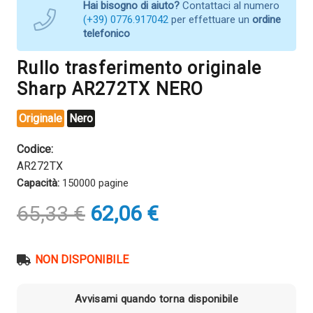
Hai bisogno di aiuto?
Contattaci al numero
(+39) 0776.917042
per effettuare un
ordine
telefonico
Rullo trasferimento originale
Sharp AR272TX NERO
Originale
Nero
Codice:
AR272TX
Capacità:
150000 pagine
Il
Il
65,33
€
62,06
€
prezzo
prezzo
originale
attuale
era:
è:
NON DISPONIBILE
65,33 €.
62,06 €.
Avvisami quando torna disponibile