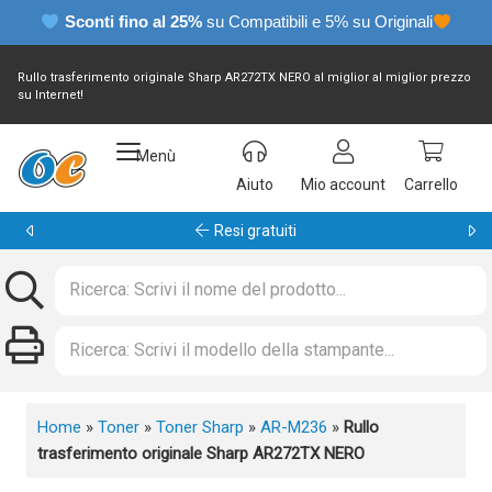
Sconti fino al 25%
su Compatibili e 5% su Originali
Rullo trasferimento originale Sharp AR272TX NERO al miglior al miglior prezzo
su Internet!
Menù
Aiuto
Mio account
Carrello
Garanzia 24 mesi
Home
»
Toner
»
Toner Sharp
»
AR-M236
»
Rullo
trasferimento originale Sharp AR272TX NERO