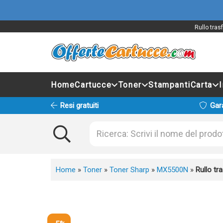
Rullo tras
Home
Cartucce
Toner
Stampanti
Carta
Resi gratuiti
Gar
Home
»
Toner
»
Toner Sharp
»
MX5500N
»
Rullo t