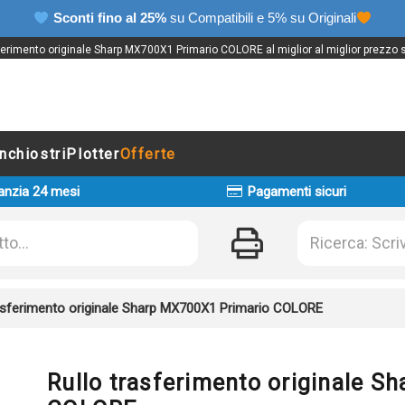
Sconti fino al 25%
su Compatibili e 5% su Originali
ferimento originale Sharp MX700X1 Primario COLORE al miglior al miglior prezzo s
Inchiostri
Plotter
Offerte
anzia 24 mesi
Pagamenti sicuri
rasferimento originale Sharp MX700X1 Primario COLORE
Rullo trasferimento originale 