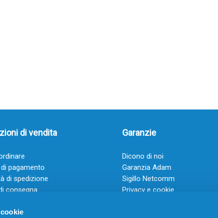
ioni di vendita
Garanzie
rdinare
Dicono di noi
 di pagamento
Garanzia Adam
à di spedizione
Sigillo Netcomm
di consegna
Privacy e cookie
 e condizioni
FAQ: Domande frequenti
 cookie