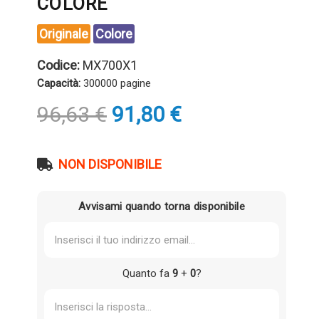
COLORE
Originale
Colore
Codice:
MX700X1
Capacità:
300000 pagine
Il
Il
96,63
€
91,80
€
prezzo
prezzo
originale
attuale
era:
è:
NON DISPONIBILE
96,63 €.
91,80 €.
Avvisami quando torna disponibile
Quanto fa
9
+
0
?