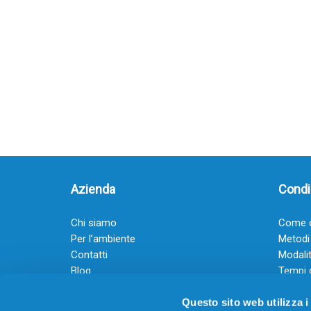
Azienda
Condiz
Chi siamo
Come o
Per l’ambiente
Metodi
Contatti
Modalit
Blog
Tempi 
Diventa rivenditore
Termini
Questo sito web utilizza i
Guadagna con il Dropship