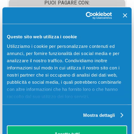
PUOI PAGARE CON:
PayPal
Carta di credito
Contrassegno
Questo sito web utilizza i cookie
Bonifico bancario
Utilizziamo i cookie per personalizzare contenuti ed
annunci, per fornire funzionalità dei social media e per
analizzare il nostro traffico. Condividiamo inoltre
informazioni sul modo in cui utilizza il nostro sito con i
Descrizione
nostri partner che si occupano di analisi dei dati web,
pubblicità e social media, i quali potrebbero combinarle
con altre informazioni che ha fornito loro o che hanno
Rullo trasferimento originale Sharp MX701X2 NERO
raccolto dal suo utilizzo dei loro servizi.
300000 pagine per Stampanti: Sharp MX6201N,
Sharp MX7001N
Mostra dettagli