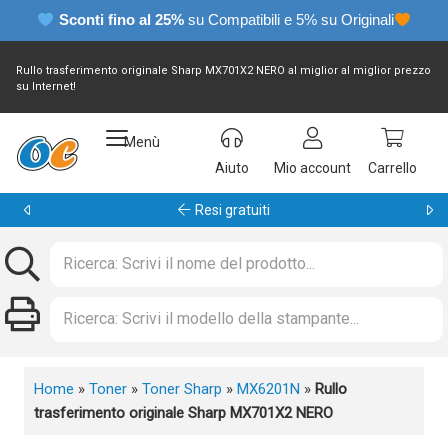
Sconti fino al 25%
su Compatibili e 5% su Originali
Rullo trasferimento originale Sharp MX701X2 NERO al miglior al miglior prezzo
su Internet!
Menù
Aiuto
Mio account
Carrello
Resi gratuiti
Home
»
Toner
»
Toner Sharp
»
MX6201N
»
Rullo
trasferimento originale Sharp MX701X2 NERO