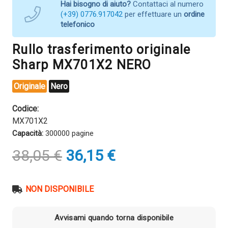
Hai bisogno di aiuto?
Contattaci al numero
(+39) 0776.917042
per effettuare un
ordine
telefonico
Rullo trasferimento originale
Sharp MX701X2 NERO
Originale
Nero
Codice:
MX701X2
Capacità:
300000 pagine
Il
Il
38,05
€
36,15
€
prezzo
prezzo
originale
attuale
era:
è:
NON DISPONIBILE
38,05 €.
36,15 €.
Avvisami quando torna disponibile