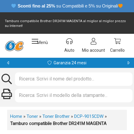
Sconti fino al 25%
su Compatibili e 5% su Originali
Tamburo compatibile Brother DR241M MAGENTA al miglior al miglior prezzo
su Internet!
Menù
Aiuto
Mio account
Carrello
Garanzia 24 mesi
Home
»
Toner
»
Toner Brother
»
DCP-9015CDW
»
Tamburo compatibile Brother DR241M MAGENTA