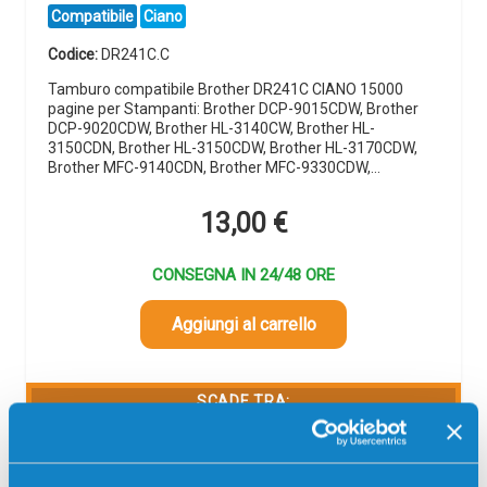
Compatibile
Ciano
Codice:
DR241C.C
Tamburo compatibile Brother DR241C CIANO 15000
pagine per Stampanti: Brother DCP-9015CDW, Brother
DCP-9020CDW, Brother HL-3140CW, Brother HL-
3150CDN, Brother HL-3150CDW, Brother HL-3170CDW,
Brother MFC-9140CDN, Brother MFC-9330CDW,…
13,00
€
CONSEGNA IN 24/48 ORE
Aggiungi al carrello
SCADE TRA:
00
11
33
43
giorni
ore
min
sec
Più acquisti, più risparmi:
Visita la pagina prodotto per