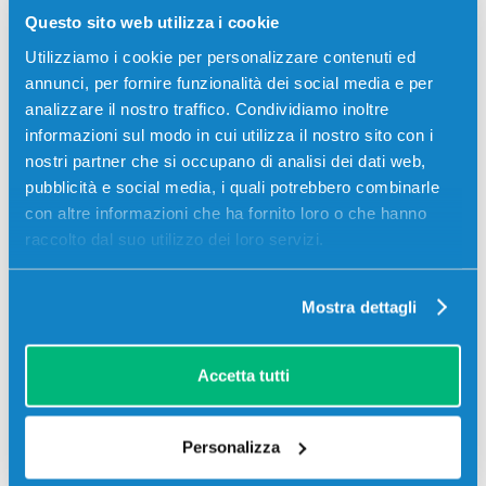
Questo sito web utilizza i cookie
visualizzare l'offerta
Utilizziamo i cookie per personalizzare contenuti ed
annunci, per fornire funzionalità dei social media e per
analizzare il nostro traffico. Condividiamo inoltre
informazioni sul modo in cui utilizza il nostro sito con i
nostri partner che si occupano di analisi dei dati web,
pubblicità e social media, i quali potrebbero combinarle
con altre informazioni che ha fornito loro o che hanno
raccolto dal suo utilizzo dei loro servizi.
Mostra dettagli
Tamburo compatibile Brother DR241Y
GIALLO
Accetta tutti
Compatibile
Giallo
Codice:
DR241Y.C
Personalizza
Tamburo compatibile Brother DR241Y GIALLO 15000
pagine per Stampanti: Brother DCP-9015CDW, Brother