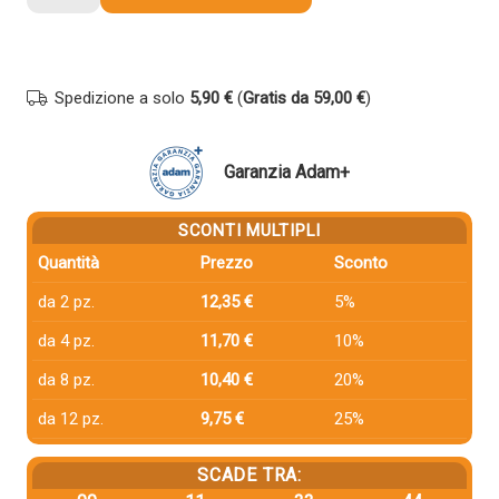
compatibile
Brother
DR241M
MAGENTA
Spedizione a solo
5,90 €
(
Gratis da 59,00 €
)
quantità
Garanzia Adam+
SCONTI MULTIPLI
Quantità
Prezzo
Sconto
da 2 pz.
12,35 €
5%
da 4 pz.
11,70 €
10%
da 8 pz.
10,40 €
20%
da 12 pz.
9,75 €
25%
SCADE TRA: