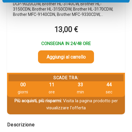
DCP-9020CDW, Brother HL-3140CW, Brother HL-
3150CDN, Brother HL-3150CDW, Brother HL-3170CDW,
Brother MFC-9140CDN, Brother MFC-9330CDW,…
13,00
€
CONSEGNA IN 24/48 ORE
Aggiungi al carrello
SCADE TRA:
00
11
33
43
giorni
ore
min
sec
Più acquisti, più risparmi:
Visita la pagina prodotto per
visualizzare l'offerta
Descrizione