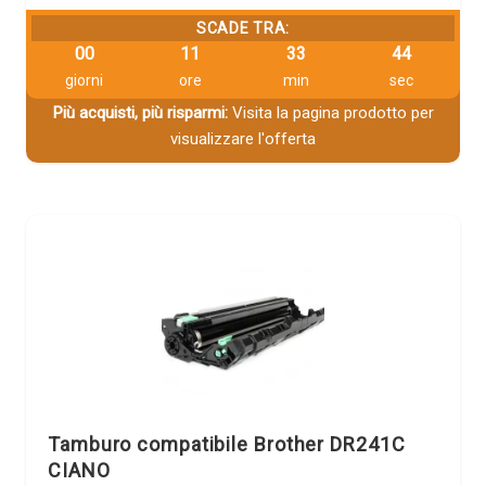
SCADE TRA:
00
11
33
43
giorni
ore
min
sec
Più acquisti, più risparmi:
Visita la pagina prodotto per
visualizzare l'offerta
Tamburo compatibile Brother DR241C
CIANO