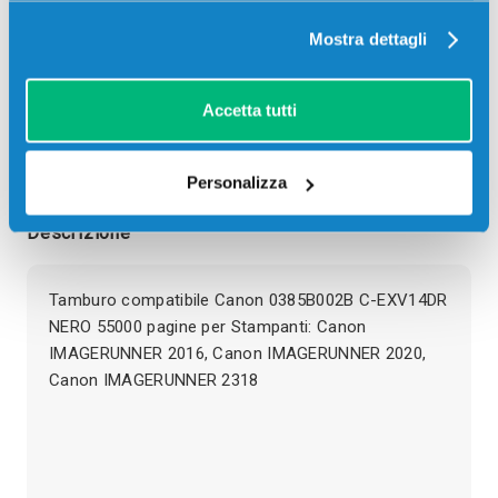
Mostra dettagli
SCADE TRA:
00
16
25
30
giorni
ore
min
sec
Accetta tutti
Più acquisti, più risparmi:
Visita la pagina prodotto per
visualizzare l'offerta
Personalizza
Descrizione
Tamburo compatibile Canon 0385B002B C-EXV14DR
NERO 55000 pagine per Stampanti: Canon
IMAGERUNNER 2016, Canon IMAGERUNNER 2020,
Canon IMAGERUNNER 2318