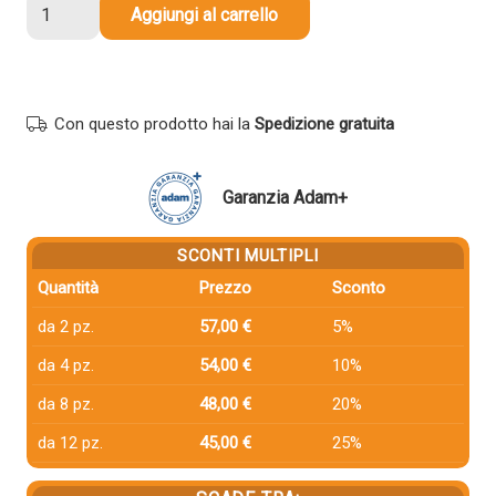
Tamburo
Aggiungi al carrello
compatibile
Canon
0385B002B
C-
Con questo prodotto hai la
Spedizione gratuita
EXV14DR
NERO
quantità
Garanzia Adam+
SCONTI MULTIPLI
Quantità
Prezzo
Sconto
da 2 pz.
57,00 €
5%
da 4 pz.
54,00 €
10%
da 8 pz.
48,00 €
20%
da 12 pz.
45,00 €
25%