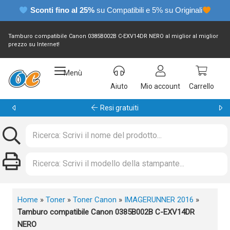
Sconti fino al 25%
su Compatibili e 5% su Originali
Tamburo compatibile Canon 0385B002B C-EXV14DR NERO al miglior al miglior
prezzo su Internet!
Menù
Aiuto
Mio account
Carrello
Garanzia 24 mesi
Home
»
Toner
»
Toner Canon
»
IMAGERUNNER 2016
»
Tamburo compatibile Canon 0385B002B C-EXV14DR
NERO