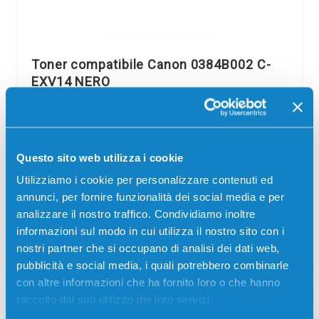
Toner compatibile Canon 0384B002 C-
EXV14 NERO
Compatibile
Nero
Codice:
0384B002.C
Toner compatibile Canon 0384B002 C-EXV14 NERO 8300
Questo sito web utilizza i cookie
pagine per Stampanti: Canon IMAGERUNNER 2000,
Canon IMAGERUNNER 2016, Canon IMAGERUNNER 2018,
Utilizziamo i cookie per personalizzare contenuti ed
Canon IMAGERUNNER 2020, Canon IMAGERUNNER 2025,
annunci, per fornire funzionalità dei social media e per
…
analizzare il nostro traffico. Condividiamo inoltre
informazioni sul modo in cui utilizza il nostro sito con i
25,00
€
nostri partner che si occupano di analisi dei dati web,
pubblicità e social media, i quali potrebbero combinarle
CONSEGNA IN 3-5 GIORNI
con altre informazioni che ha fornito loro o che hanno
raccolto dal suo utilizzo dei loro servizi.
Aggiungi al carrello