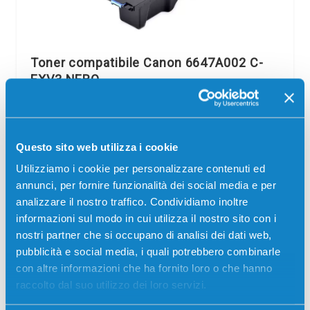
Toner compatibile Canon 6647A002 C-
EXV3 NERO
Compatibile
Nero
Codice:
6647A002.C
Questo sito web utilizza i cookie
Toner compatibile Canon 6647A002 C-EXV3 NERO 15000
pagine per Stampanti: Canon IMAGERUNNER 2200,
Utilizziamo i cookie per personalizzare contenuti ed
Canon IMAGERUNNER 2200I, Canon IMAGERUNNER 2800,
Canon IMAGERUNNER 3300, Canon IMAGERUNNER 3320I
annunci, per fornire funzionalità dei social media e per
analizzare il nostro traffico. Condividiamo inoltre
23,00
€
informazioni sul modo in cui utilizza il nostro sito con i
nostri partner che si occupano di analisi dei dati web,
pubblicità e social media, i quali potrebbero combinarle
CONSEGNA IN 3-5 GIORNI
con altre informazioni che ha fornito loro o che hanno
Aggiungi al carrello
raccolto dal suo utilizzo dei loro servizi.