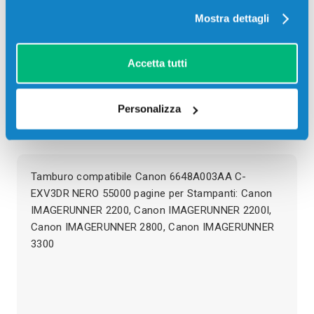
Mostra dettagli
SCADE TRA:
03
22
09
22
giorni
ore
min
sec
Accetta tutti
Più acquisti, più risparmi:
Visita la pagina prodotto per
visualizzare l'offerta
Personalizza
Descrizione
Tamburo compatibile Canon 6648A003AA C-
EXV3DR NERO 55000 pagine per Stampanti: Canon
IMAGERUNNER 2200, Canon IMAGERUNNER 2200I,
Canon IMAGERUNNER 2800, Canon IMAGERUNNER
3300