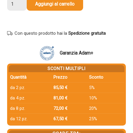
Tamburo
Aggiungi al carrello
compatibile
Canon
6648A003AA
C-
Con questo prodotto hai la
Spedizione gratuita
EXV3DR
NERO
quantità
Garanzia Adam+
SCONTI MULTIPLI
Quantità
Prezzo
Sconto
da 2 pz.
85,50 €
5%
da 4 pz.
81,00 €
10%
da 8 pz.
72,00 €
20%
da 12 pz.
67,50 €
25%