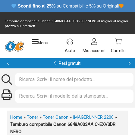
Sconti fino al 25%
su Compatibili e 5% su Originali
Tamburo compatibile Canon 6648A003AA C-EXV3DR NERO al miglior al miglior
prezzo su Internet!
Menù
Aiuto
Mio account
Carrello
Garanzia 24 mesi
Home
»
Toner
»
Toner Canon
»
IMAGERUNNER 2200
»
Tamburo compatibile Canon 6648A003AA C-EXV3DR
NERO