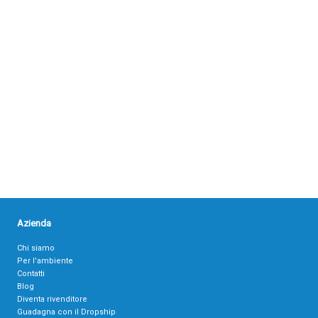
Azienda
Chi siamo
Per l’ambiente
Contatti
Blog
Diventa rivenditore
Guadagna con il Dropship