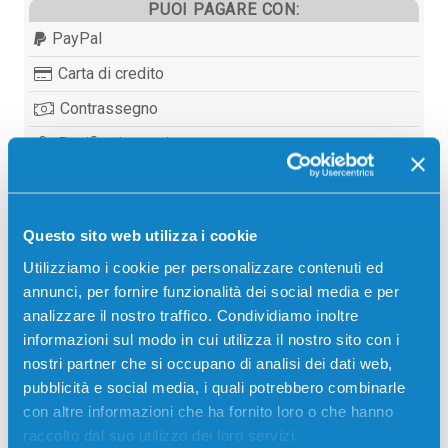
PUOI PAGARE CON:
PayPal
Carta di credito
Contrassegno
Bonifico bancario
Questo sito web utilizza i cookie
Descrizione
Utilizziamo i cookie per personalizzare contenuti ed
annunci, per fornire funzionalità dei social media e per
Tamburo originale Canon 7623A002AA C-EXV8
analizzare il nostro traffico. Condividiamo inoltre
MAGENTA 40000 pagine per Stampanti: Canon
informazioni sul modo in cui utilizza il nostro sito con i
CLC2620, Canon CLC3200, Canon CLC3220, Canon
nostri partner che si occupano di analisi dei dati web,
IMAGERUNNER C3200
pubblicità e social media, i quali potrebbero combinarle
con altre informazioni che ha fornito loro o che hanno
raccolto dal suo utilizzo dei loro servizi.