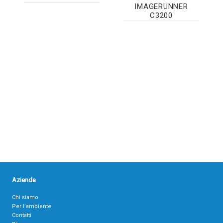
IMAGERUNNER
C3200
Azienda
Chi siamo
Per l’ambiente
Contatti