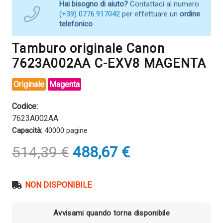
Hai bisogno di aiuto?
Contattaci al numero
(+39) 0776.917042
per effettuare un
ordine
telefonico
Tamburo originale Canon
7623A002AA C-EXV8 MAGENTA
Originale
Magenta
Codice:
7623A002AA
Capacità:
40000 pagine
Il
Il
514,39
€
488,67
€
prezzo
prezzo
originale
attuale
era:
è:
NON DISPONIBILE
514,39 €.
488,67 €.
Avvisami quando torna disponibile