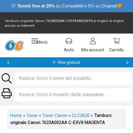
Sconti fino al 25%
su Compatibili e 5% su Originali
Tamburo originale Canon 7623A002AA C-EXV8 MAGENTA al miglior al miglior
prezzo su Internet!
Menù
Aiuto
Mio account
Carrello
Garanzia 24 mesi
Home
»
Toner
»
Toner Canon
»
CLC2620
»
Tamburo
originale Canon 7623A002AA C-EXV8 MAGENTA