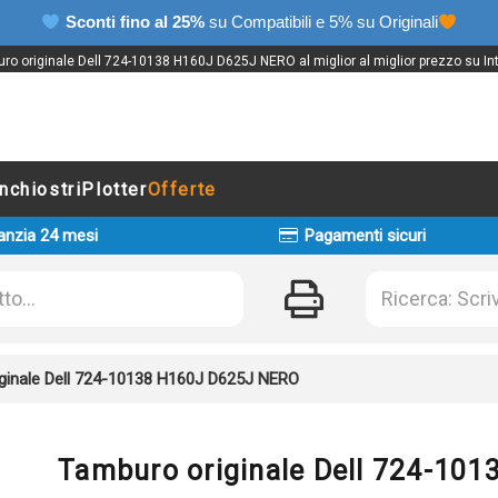
Sconti fino al 25%
su Compatibili e 5% su Originali
ro originale Dell 724-10138 H160J D625J NERO al miglior al miglior prezzo su Int
Inchiostri
Plotter
Offerte
anzia 24 mesi
Pagamenti sicuri
ginale Dell 724-10138 H160J D625J NERO
Tamburo originale Dell 724-10