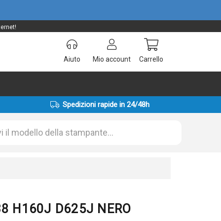
ernet!
Aiuto
Mio account
Carrello
Spedizioni rapide in 24/48h
138 H160J D625J NERO