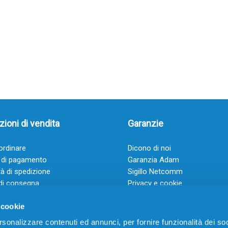
ioni di vendita
Garanzie
rdinare
Dicono di noi
 di pagamento
Garanzia Adam
à di spedizione
Sigillo Netcomm
di consegna
Privacy e cookie
 e condizioni
FAQ: Domande frequenti
 cookie
rsonalizzare contenuti ed annunci, per fornire funzionalità dei soc