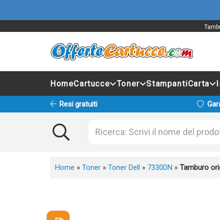
Tambu
Home
Cartucce
Toner
Stampanti
Carta
Resi gratuiti
Gar
Home
»
Toner
»
Toner Dell
»
7330DN
»
Tamburo ori