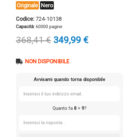
Originale
Nero
Codice:
724-10138
Capacità:
60000 pagine
Il
Il
368,41
€
349,99
€
prezzo
prezzo
originale
attuale
era:
è:
NON DISPONIBILE
368,41 €.
349,99 €.
Avvisami quando torna disponibile
Quanto fa
8
+
9
?