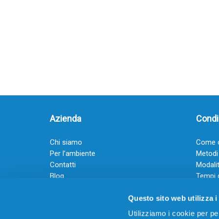
Azienda
Condiz
Chi siamo
Come o
Per l’ambiente
Metodi
Contatti
Modalit
Blog
Tempi 
Diventa rivenditore
Termini
Questo sito web utilizza i
Guadagna con il Dropship
Black Friday 2025
Utilizziamo i cookie per pe