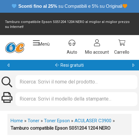
Sconti fino al 25%
su Compatibili e 5% su Originali
Tamburo compatibile Epson S051204 1204 NERO al miglior al miglior prezzo
su Internet!
Menù
Aiuto
Mio account
Carrello
Garanzia 24 mesi
Home
»
Toner
»
Toner Epson
»
ACULASER C3900
»
Tamburo compatibile Epson S051204 1204 NERO