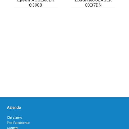
C3900
CX37DN
Azienda
Chi siamo
Per l’ambiente
Contatti