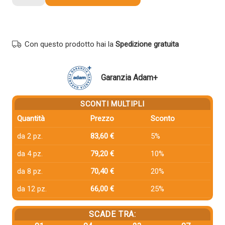
compatibile
Epson
S051228
1228
Con questo prodotto hai la
Spedizione gratuita
NERO
quantità
Garanzia Adam+
SCONTI MULTIPLI
Quantità
Prezzo
Sconto
da 2 pz.
83,60 €
5%
da 4 pz.
79,20 €
10%
da 8 pz.
70,40 €
20%
da 12 pz.
66,00 €
25%
SCADE TRA: