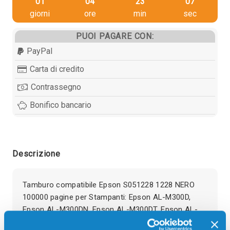
01
04
23
07
giorni
ore
min
sec
PUOI PAGARE CON:
PayPal
Carta di credito
Contrassegno
Bonifico bancario
Descrizione
Tamburo compatibile Epson S051228 1228 NERO
100000 pagine per Stampanti: Epson AL-M300D,
Epson AL-M300DN, Epson AL-M300DT, Epson AL-
M300DTN, Epson AL-MX300DN, Epson AL-