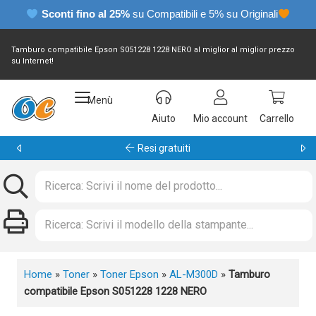
Sconti fino al 25%
su Compatibili e 5% su Originali
Tamburo compatibile Epson S051228 1228 NERO al miglior al miglior prezzo
su Internet!
Menù
Aiuto
Mio account
Carrello
Garanzia 24 mesi
Home
»
Toner
»
Toner Epson
»
AL-M300D
»
Tamburo
compatibile Epson S051228 1228 NERO