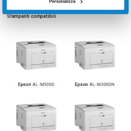
Personalizza
Stampanti compatibili
Epson
AL-M300D
Epson
AL-M300DN