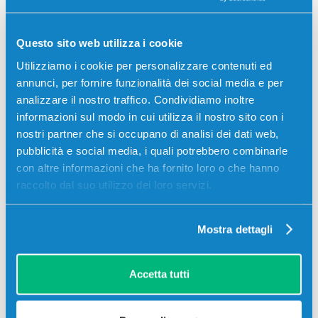
MX300DNF, Epson AL-MX300DTN, Epson AL-
MX300DTNF
Questo sito web utilizza i cookie
Utilizziamo i cookie per personalizzare contenuti ed
annunci, per fornire funzionalità dei social media e per
analizzare il nostro traffico. Condividiamo inoltre
informazioni sul modo in cui utilizza il nostro sito con i
Recensioni
nostri partner che si occupano di analisi dei dati web,
pubblicità e social media, i quali potrebbero combinarle
con altre informazioni che ha fornito loro o che hanno
raccolto dal suo utilizzo dei loro servizi.
Mostra dettagli
Accetta tutti