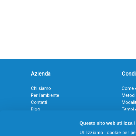
Azienda
Condiz
Chi siamo
Come o
Per l’ambiente
Metodi
Contatti
Modalit
Blog
Tempi 
Diventa rivenditore
Termini
Questo sito web utilizza i
Guadagna con il Dropship
Black Friday 2025
Utilizziamo i cookie per pe