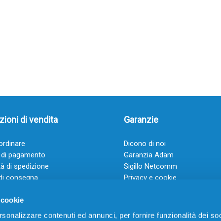
ioni di vendita
Garanzie
rdinare
Dicono di noi
 di pagamento
Garanzia Adam
à di spedizione
Sigillo Netcomm
di consegna
Privacy e cookie
 e condizioni
FAQ: Domande frequenti
 cookie
rsonalizzare contenuti ed annunci, per fornire funzionalità dei soc