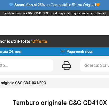
Sconti fino al 25%
su Compatibili e 5% su Originali
Tamburo originale G&G GD410X NERO al miglior al miglior prezzo su Internet!
Inchiostri
Plotter
Offerte
anzia 24 mesi
Pagamenti sicuri
 originale G&G GD410X NERO
Tamburo originale G&G GD410X