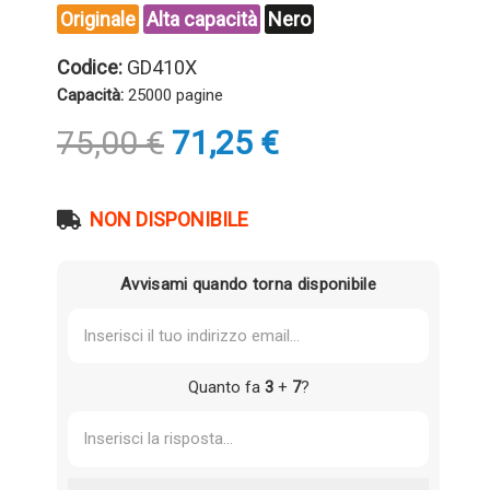
Originale
Alta capacità
Nero
Codice:
GD410X
Capacità:
25000 pagine
Il
Il
75,00
€
71,25
€
prezzo
prezzo
originale
attuale
era:
è:
NON DISPONIBILE
75,00 €.
71,25 €.
Avvisami quando torna disponibile
Quanto fa
3
+
7
?