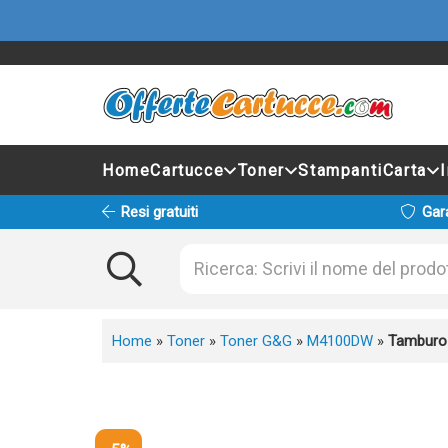
Home
Cartucce
Toner
Stampanti
Carta
Resi gratuiti
Gar
Home
»
Toner
»
Toner G&G
»
M4100DW
»
Tamburo