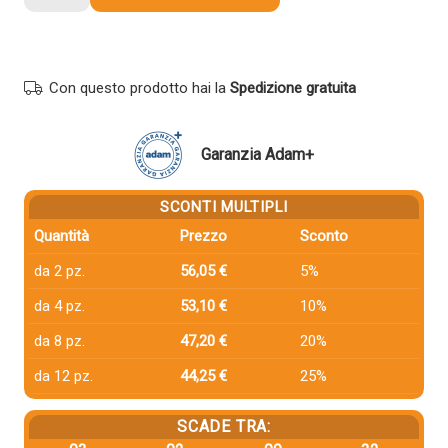
compatibile
Lexmark
24B6040
NERO
Con questo prodotto hai la
Spedizione gratuita
quantità
Garanzia Adam+
SCONTI MULTIPLI
Quantità
Prezzo
Sconto
da 2 pz.
56,05 €
5%
da 4 pz.
53,10 €
10%
da 8 pz.
47,20 €
20%
da 12 pz.
44,25 €
25%
SCADE TRA: