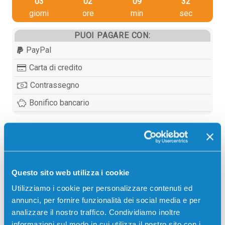
03
02
09
31
giorni
ore
min
sec
PUOI PAGARE CON:
PayPal
Carta di credito
Contrassegno
Bonifico bancario
Descrizione
Questo sito web utilizza i cookie
Tamburo compatibile Lexmark 24B6040 NERO 60000
Utilizziamo i cookie per personalizzare contenuti ed
pagine per Stampanti: Lexmark M1140, Lexmark
annunci, per fornire funzionalità dei social media e per
M1145, Lexmark M3150, Lexmark XM1140, Lexmark
analizzare il nostro traffico. Condividiamo inoltre
XM1145, Lexmark XM3150
informazioni sul modo in cui utilizza il nostro sito con i