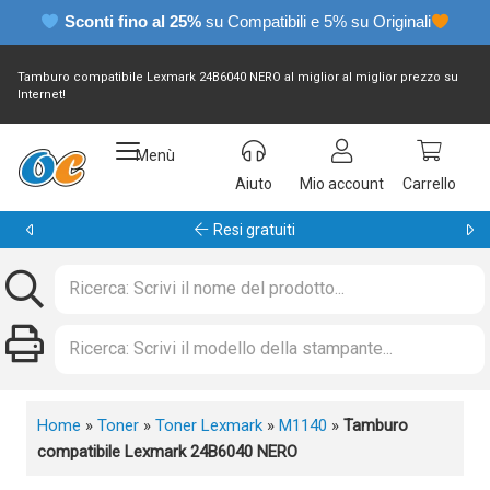
Sconti fino al 25%
su Compatibili e 5% su Originali
Tamburo compatibile Lexmark 24B6040 NERO al miglior al miglior prezzo su
Internet!
Menù
Aiuto
Mio account
Carrello
Resi gratuiti
Home
»
Toner
»
Toner Lexmark
»
M1140
»
Tamburo
compatibile Lexmark 24B6040 NERO