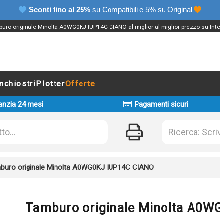
Sconti fino al 25%
su Compatibili e 5% su Originali
uro originale Minolta A0WG0KJ IUP14C CIANO al miglior al miglior prezzo su Inte
Inchiostri
Plotter
Offerte
anzia 24 mesi
Pagamenti sicuri
buro originale Minolta A0WG0KJ IUP14C CIANO
Tamburo originale Minolta A0