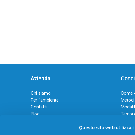
Azienda
Condiz
Chi siamo
Come o
Per l’ambiente
Metodi
Contatti
Modalit
Blog
Tempi 
Diventa rivenditore
Termini
Questo sito web utilizza i
Guadagna con il Dropship
Black Friday 2025