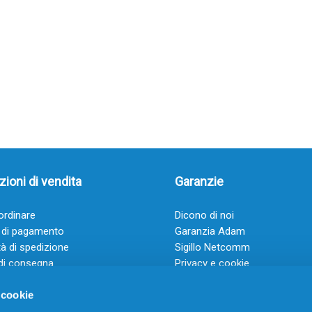
ioni di vendita
Garanzie
rdinare
Dicono di noi
 di pagamento
Garanzia Adam
à di spedizione
Sigillo Netcomm
di consegna
Privacy e cookie
 e condizioni
FAQ: Domande frequenti
 cookie