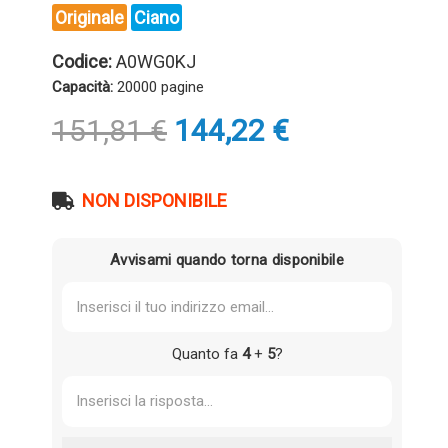
Originale
Ciano
Codice:
A0WG0KJ
Capacità:
20000 pagine
Il
Il
151,81
€
144,22
€
prezzo
prezzo
originale
attuale
era:
è:
NON DISPONIBILE
151,81 €.
144,22 €.
Avvisami quando torna disponibile
Quanto fa
4
+
5
?