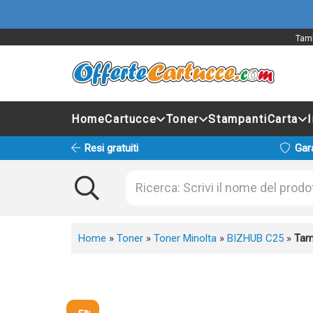
Tamb
Home
Cartucce
Toner
Stampanti
Carta
Resi gratuiti
Gar
Home
»
Toner
»
Toner Minolta
»
BIZHUB C25
»
Tam