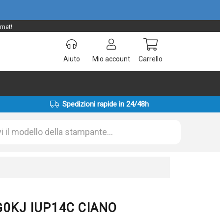
rnet!
Aiuto
Mio account
Carrello
Spedizioni rapide in 24/48h
WG0KJ IUP14C CIANO