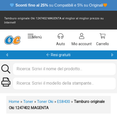
Sconti fino al 25%
su Compatibili e 5% su Originali
Tamburo originale Oki 1247402 MAGENTA al miglior al miglior prezzo su
Internet!
Menù
Aiuto
Mio account
Carrello
Garanzia 24 mesi
Home
»
Toner
»
Toner Oki
»
ES8430
»
Tamburo originale
Oki 1247402 MAGENTA