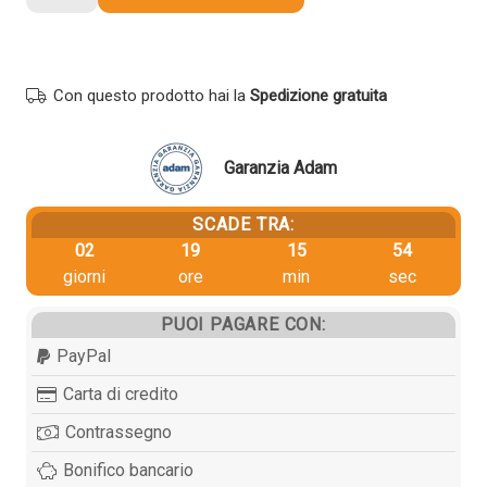
originale
Oki
1247402
MAGENTA
Con questo prodotto hai la
Spedizione gratuita
quantità
Garanzia Adam
SCADE TRA:
02
19
15
53
giorni
ore
min
sec
PUOI PAGARE CON:
PayPal
Carta di credito
Contrassegno
Bonifico bancario