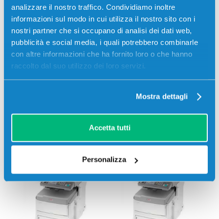
analizzare il nostro traffico. Condividiamo inoltre
informazioni sul modo in cui utilizza il nostro sito con i
nostri partner che si occupano di analisi dei dati web,
Oki
ES8430
Oki
ES8430DN
pubblicità e social media, i quali potrebbero combinarle
con altre informazioni che ha fornito loro o che hanno
raccolto dal suo utilizzo dei loro servizi.
Mostra dettagli
Accetta tutti
Oki
ES8451
Oki
ES8451 PLUS
Personalizza