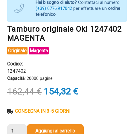
Hai bisogno di aiuto?
Contattaci al numero
(+39) 0776.917042
per effettuare un
ordine
telefonico
Tamburo originale Oki 1247402
MAGENTA
Originale
Magenta
Codice:
1247402
Capacità:
20000 pagine
Il
Il
162,44
€
154,32
€
prezzo
prezzo
originale
attuale
era:
è:
CONSEGNA IN 3-5 GIORNI
162,44 €.
154,32 €.
Tamburo
Aggiungi al carrello