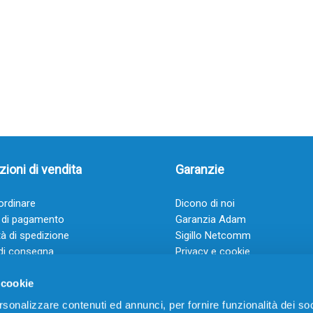
ioni di vendita
Garanzie
rdinare
Dicono di noi
 di pagamento
Garanzia Adam
à di spedizione
Sigillo Netcomm
di consegna
Privacy e cookie
 e condizioni
FAQ: Domande frequenti
 cookie
rsonalizzare contenuti ed annunci, per fornire funzionalità dei soc