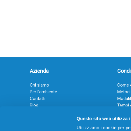
Azienda
Condiz
Chi siamo
Come o
Per l’ambiente
Metodi
Contatti
Modalit
Blog
Tempi 
Diventa rivenditore
Termini
Questo sito web utilizza i
Guadagna con il Dropship
Black Friday 2025
Utilizziamo i cookie per pe