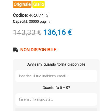
Originale
Giallo
Codice:
46507413
Capacità:
30000 pagine
Il
Il
143,33
€
136,16
€
prezzo
prezzo
originale
attuale
era:
è:
NON DISPONIBILE
143,33 €.
136,16 €.
Avvisami quando torna disponibile
Quanto fa
5
+
0
?