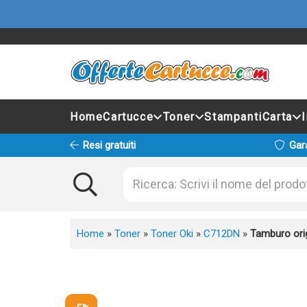
Home
Cartucce
Toner
Stampanti
Carta
Resi gratuiti
Gar
Home
»
Toner
»
Toner Oki
»
C712DN
»
Tamburo ori