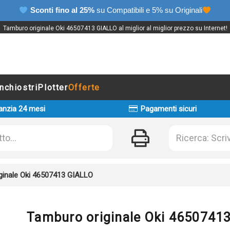
Sconti fino al 25%
su Compatibili e 5% su Originali
Tamburo originale Oki 46507413 GIALLO al miglior al miglior prezzo su Internet!
Inchiostri
Plotter
Offerte
anzia 24 mesi
Pagamenti sicuri
ginale Oki 46507413 GIALLO
Tamburo originale Oki 4650741