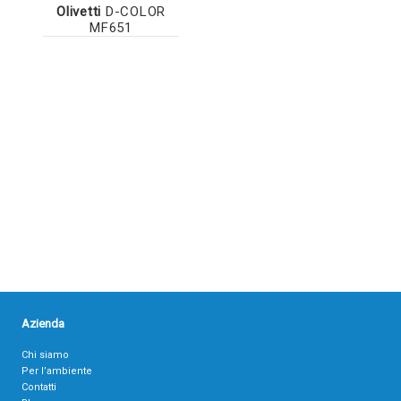
Olivetti
D-COLOR
MF651
Azienda
Chi siamo
Per l’ambiente
Contatti