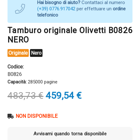
Hai bisogno di aiuto?
Contattaci al numero
(+39) 0776.917042
per effettuare un
ordine
telefonico
Tamburo originale Olivetti B0826
NERO
Originale
Nero
Codice:
B0826
Capacità:
285000 pagine
Il
Il
483,73
€
459,54
€
prezzo
prezzo
originale
attuale
era:
è:
NON DISPONIBILE
483,73 €.
459,54 €.
Avvisami quando torna disponibile