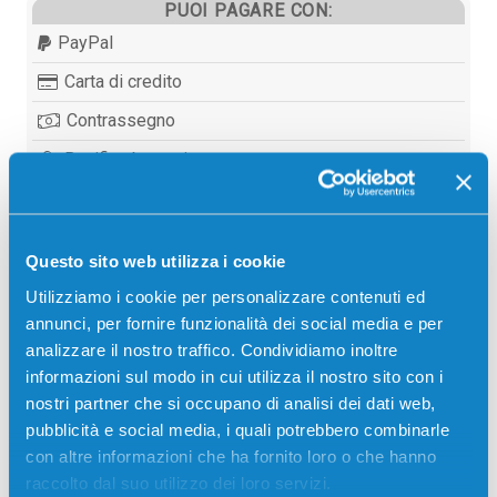
PUOI PAGARE CON:
PayPal
Carta di credito
Contrassegno
Bonifico bancario
Questo sito web utilizza i cookie
Descrizione
Utilizziamo i cookie per personalizzare contenuti ed
annunci, per fornire funzionalità dei social media e per
Tamburo originale Olivetti B0826 NERO 285000
analizzare il nostro traffico. Condividiamo inoltre
pagine per Stampanti: Olivetti D-COLOR MF451,
informazioni sul modo in cui utilizza il nostro sito con i
Olivetti D-COLOR MF551, Olivetti D-COLOR MF651
nostri partner che si occupano di analisi dei dati web,
pubblicità e social media, i quali potrebbero combinarle
con altre informazioni che ha fornito loro o che hanno
raccolto dal suo utilizzo dei loro servizi.