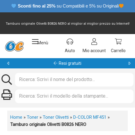
Sconti fino al 25%
su Compatibili e 5% su Originali
Tamburo originale Olivetti B0826 NERO al miglior al miglior prezzo su Internet!
Menù
Aiuto
Mio account
Carrello
Garanzia 24 mesi
Home
»
Toner
»
Toner Olivetti
»
D-COLOR MF451
»
Tamburo originale Olivetti B0826 NERO