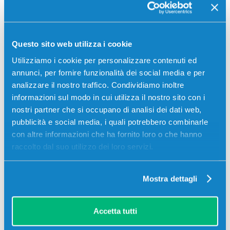
Contrassegno
Bonifico bancario
Questo sito web utilizza i cookie
Utilizziamo i cookie per personalizzare contenuti ed
annunci, per fornire funzionalità dei social media e per
Descrizione
analizzare il nostro traffico. Condividiamo inoltre
informazioni sul modo in cui utilizza il nostro sito con i
Tamburo originale Olivetti B1125 NERO 25000 pagine
nostri partner che si occupano di analisi dei dati web,
per Stampanti: Olivetti D-COLOR MF3100
pubblicità e social media, i quali potrebbero combinarle
con altre informazioni che ha fornito loro o che hanno
raccolto dal suo utilizzo dei loro servizi.
Mostra dettagli
Accetta tutti