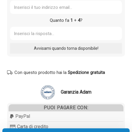
Quanto fa
1
+
4
?
Con questo prodotto hai la
Spedizione gratuita
Garanzia Adam
PUOI PAGARE CON:
PayPal
Carta di credito