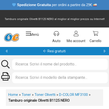
Spedizione Gratuita
per ordini a partire da 29€
Tamburo originale Olivetti B1125 NERO al miglior al miglior prezzo su Internet!
Menù
Aiuto
Mio account
Carrello
Garanzia 24 mesi
Home
»
Toner
»
Toner Olivetti
»
D-COLOR MF3100
»
Tamburo originale Olivetti B1125 NERO