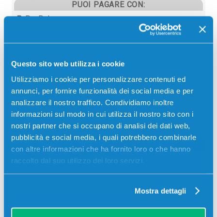
PUOI PAGARE CON:
PayPal
Carta di credito
Contrassegno
Questo sito web utilizza i cookie
Bonifico bancario
Utilizziamo i cookie per personalizzare contenuti ed
annunci, per fornire funzionalità dei social media e per
analizzare il nostro traffico. Condividiamo inoltre
informazioni sul modo in cui utilizza il nostro sito con i
Descrizione
nostri partner che si occupano di analisi dei dati web,
pubblicità e social media, i quali potrebbero combinarle
Tamburo originale Olivetti B1222 CIANO
con altre informazioni che ha fornito loro o che hanno
50000/60000 pagine per Stampanti: Olivetti D-
raccolto dal suo utilizzo dei loro servizi.
COLOR MF3301, Olivetti D-COLOR MF3801
Mostra dettagli