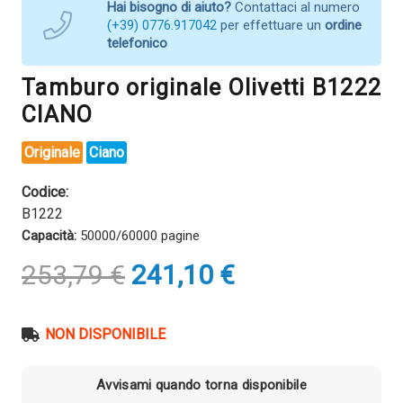
Hai bisogno di aiuto?
Contattaci al numero
(+39) 0776.917042
per effettuare un
ordine
telefonico
Tamburo originale Olivetti B1222
CIANO
Originale
Ciano
Codice:
B1222
Capacità:
50000/60000 pagine
Il
Il
253,79
€
241,10
€
prezzo
prezzo
originale
attuale
era:
è:
NON DISPONIBILE
253,79 €.
241,10 €.
Avvisami quando torna disponibile