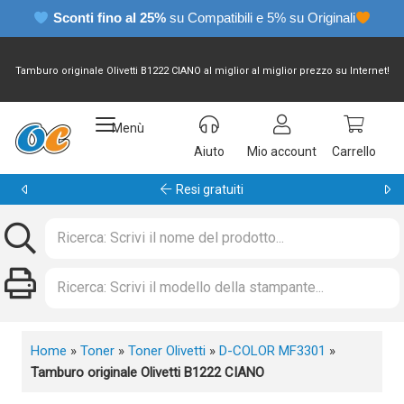
Sconti fino al 25%
su Compatibili e 5% su Originali
Tamburo originale Olivetti B1222 CIANO al miglior al miglior prezzo su Internet!
Menù
Aiuto
Mio account
Carrello
Resi gratuiti
Home
»
Toner
»
Toner Olivetti
»
D-COLOR MF3301
»
Tamburo originale Olivetti B1222 CIANO