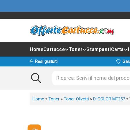
Home
Cartucce
Toner
Stampanti
Carta
Resi gratuiti
Gar
Home
»
Toner
»
Toner Olivetti
»
D-COLOR MF257
»