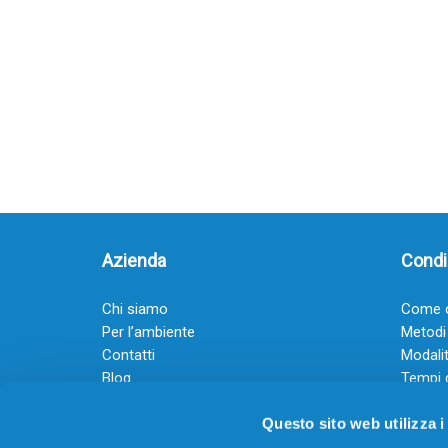
Azienda
Condiz
Chi siamo
Come o
Per l’ambiente
Metodi
Contatti
Modalit
Blog
Tempi 
Diventa rivenditore
Termini
Questo sito web utilizza i
Guadagna con il Dropship
Black Friday 2025