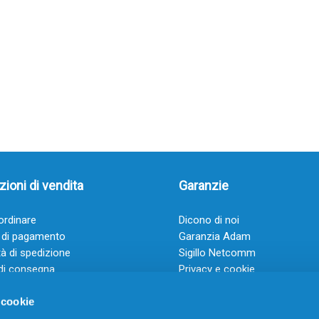
ioni di vendita
Garanzie
rdinare
Dicono di noi
 di pagamento
Garanzia Adam
à di spedizione
Sigillo Netcomm
di consegna
Privacy e cookie
 e condizioni
FAQ: Domande frequenti
 cookie