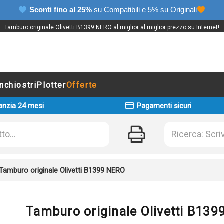
Sconti fino al 25%
su Compatibili e 5% su Originali
Tamburo originale Olivetti B1399 NERO al miglior al miglior prezzo su Internet!
Inchiostri
Plotter
Offerte
anzia 24 mesi
Pagamenti sicuri
Tamburo originale Olivetti B1399 NERO
Tamburo originale Olivetti B13