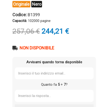
Originale
Nero
Codice:
B1399
Capacità:
102000 pagine
Il
Il
257,06
€
244,21
€
prezzo
prezzo
originale
attuale
era:
è:
NON DISPONIBILE
257,06 €.
244,21 €.
Avvisami quando torna disponibile
Quanto fa
5
+
7
?