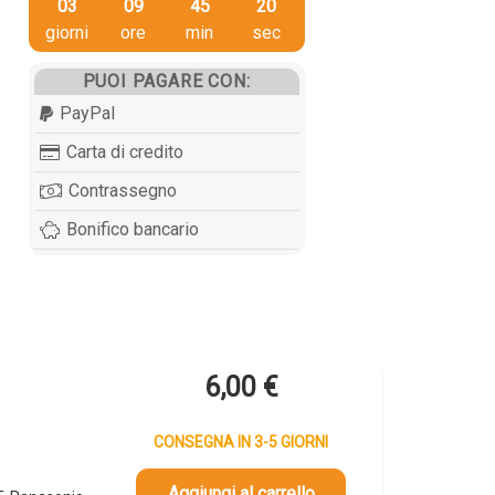
03
09
45
20
giorni
ore
min
sec
PUOI PAGARE CON:
PayPal
Carta di credito
Contrassegno
Bonifico bancario
6,00
€
CONSEGNA IN 3-5 GIORNI
Aggiungi al carrello