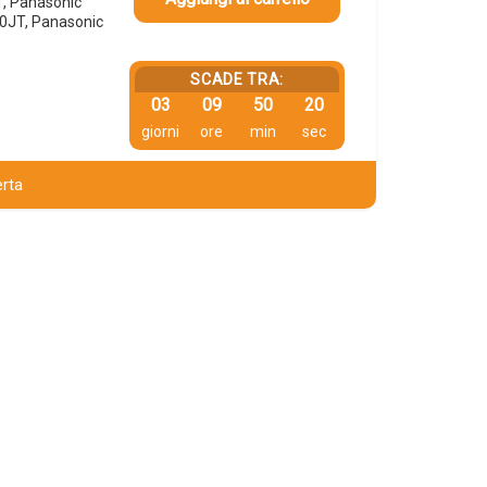
, Panasonic
0JT, Panasonic
SCADE TRA:
03
09
50
20
giorni
ore
min
sec
erta