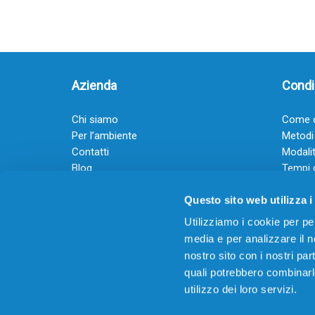
Azienda
Condiz
Chi siamo
Come o
Per l’ambiente
Metodi
Contatti
Modalit
Blog
Tempi 
Diventa rivenditore
Termini
Questo sito web utilizza i
Guadagna con il Dropship
Black Friday 2025
Utilizziamo i cookie per pe
media e per analizzare il no
nostro sito con i nostri par
quali potrebbero combinarl
utilizzo dei loro servizi.
© 2026
Offertecartucce.com
/ GRUPPO ADAM SRL – 