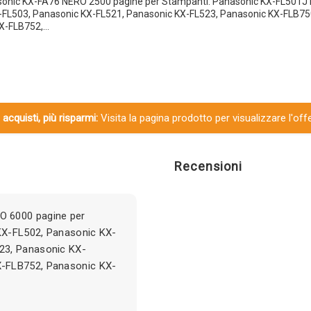
sonic KX-FA76 NERO 2500 pagine per Stampanti: Panasonic KX-FL501JT
-FL503, Panasonic KX-FL521, Panasonic KX-FL523, Panasonic KX-FLB75
KX-FLB752,…
 acquisti, più risparmi:
Visita la pagina prodotto per visualizzare l'off
Recensioni
O 6000 pagine per
KX-FL502, Panasonic KX-
23, Panasonic KX-
X-FLB752, Panasonic KX-