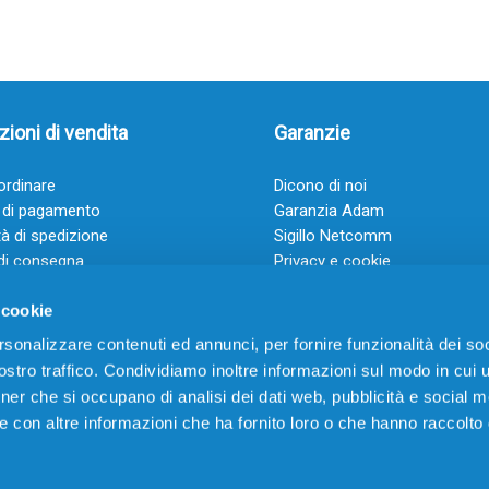
ioni di vendita
Garanzie
rdinare
Dicono di noi
 di pagamento
Garanzia Adam
à di spedizione
Sigillo Netcomm
di consegna
Privacy e cookie
 e condizioni
FAQ: Domande frequenti
 cookie
rsonalizzare contenuti ed annunci, per fornire funzionalità dei soc
stro traffico. Condividiamo inoltre informazioni sul modo in cui ut
tner che si occupano di analisi dei dati web, pubblicità e social m
e con altre informazioni che ha fornito loro o che hanno raccolto
VIA CERRO TARTARI, 21 – 03030 VILLA SANTA LUCIA (FR) – P.IVA