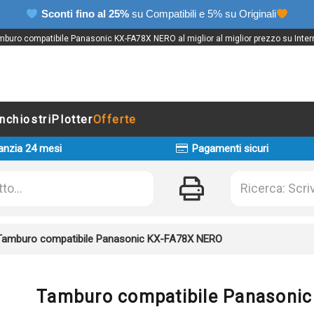
Sconti fino al 25%
su Compatibili e 5% su Originali
buro compatibile Panasonic KX-FA78X NERO al miglior al miglior prezzo su Inter
Inchiostri
Plotter
Offerte
anzia 24 mesi
Pagamenti sicuri
Tamburo compatibile Panasonic KX-FA78X NERO
Tamburo compatibile Panasoni