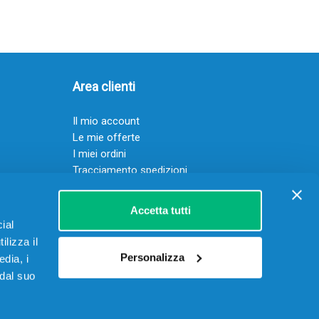
Area clienti
Il mio account
Le mie offerte
I miei ordini
Tracciamento spedizioni
Resi
Servizio clienti
Accetta tutti
ial
ilizza il
Personalizza
edia, i
 dal suo
 15906901002 – REA RM-1622070