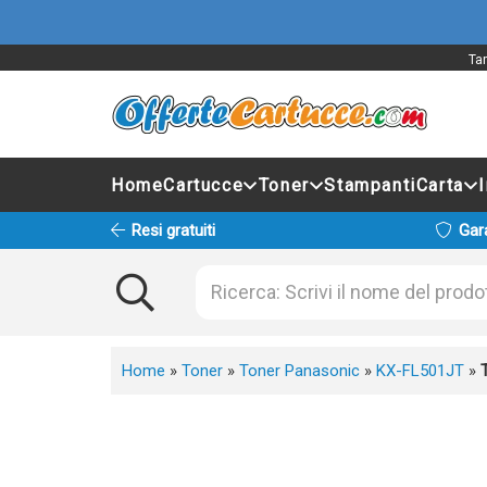
Tam
Home
Cartucce
Toner
Stampanti
Carta
Resi gratuiti
Gar
Home
»
Toner
»
Toner Panasonic
»
KX-FL501JT
»