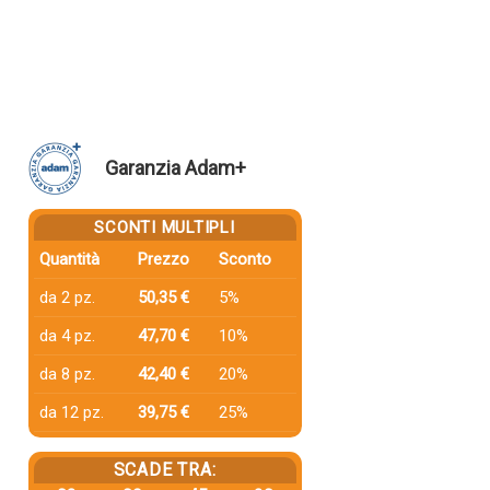
Garanzia Adam+
SCONTI MULTIPLI
Quantità
Prezzo
Sconto
da 2 pz.
50,35 €
5%
da 4 pz.
47,70 €
10%
da 8 pz.
42,40 €
20%
da 12 pz.
39,75 €
25%
SCADE TRA: