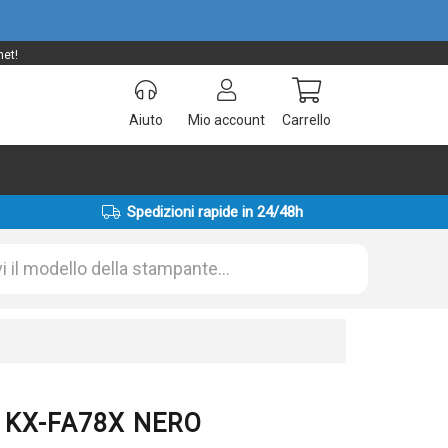
net!
Aiuto
Mio account
Carrello
Spedizioni rapide in 24/48h
c KX-FA78X NERO