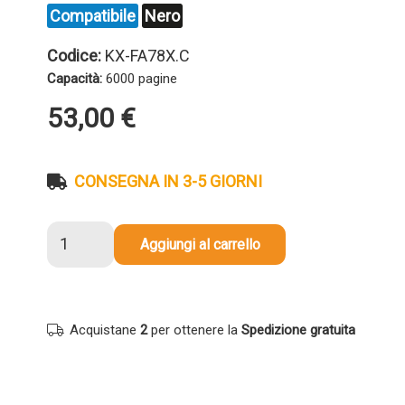
Compatibile
Nero
Codice:
KX-FA78X.C
Capacità:
6000 pagine
53,00
€
CONSEGNA IN 3-5 GIORNI
Tamburo
Aggiungi al carrello
compatibile
Panasonic
KX-
FA78X
Acquistane
2
per ottenere la
Spedizione gratuita
NERO
quantità