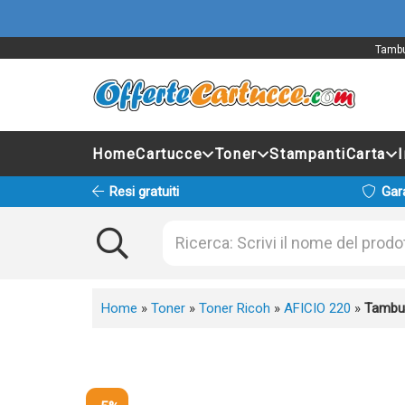
Tambu
Home
Cartucce
Toner
Stampanti
Carta
Resi gratuiti
Gar
Home
»
Toner
»
Toner Ricoh
»
AFICIO 220
»
Tambur