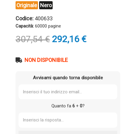
Originale
Nero
Codice:
400633
Capacità:
60000 pagine
Il
Il
307,54
€
292,16
€
prezzo
prezzo
originale
attuale
era:
è:
NON DISPONIBILE
307,54 €.
292,16 €.
Avvisami quando torna disponibile
Quanto fa
6
+
0
?