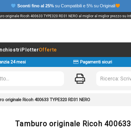
Sconti fino al 25%
su Compatibili e 5% su Originali
ro originale Ricoh 400633 TYPE320 RD31 NERO al miglior al miglior prezzo su Int
Inchiostri
Plotter
Offerte
anzia 24 mesi
Pagamenti sicuri
o originale Ricoh 400633 TYPE320 RD31 NERO
Tamburo originale Ricoh 4006