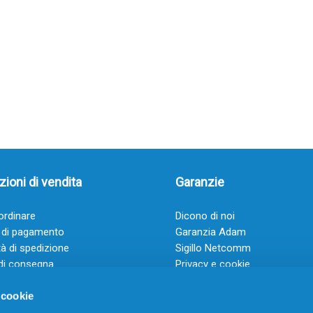
ioni di vendita
Garanzie
rdinare
Dicono di noi
 di pagamento
Garanzia Adam
à di spedizione
Sigillo Netcomm
di consegna
Privacy e cookie
 e condizioni
FAQ: Domande frequenti
 cookie