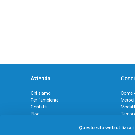
Azienda
Condiz
Chi siamo
Come o
Per l’ambiente
Metodi
Contatti
Modalit
Blog
Tempi 
Diventa rivenditore
Termini
Questo sito web utilizza i
Guadagna con il Dropship
Black Friday 2025