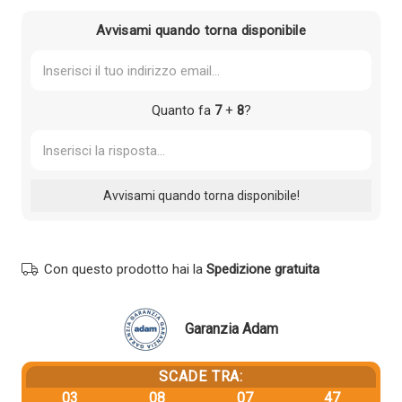
286,19 €.
271,88 €.
Avvisami quando torna disponibile
Quanto fa
7
+
8
?
Con questo prodotto hai la
Spedizione gratuita
Garanzia Adam
SCADE TRA:
03
08
07
47