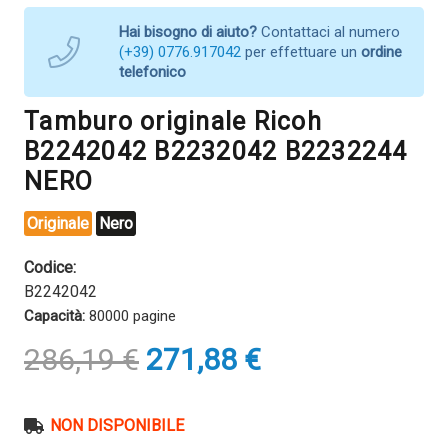
Hai bisogno di aiuto?
Contattaci al numero
(+39) 0776.917042
per effettuare un
ordine
telefonico
Tamburo originale Ricoh
B2242042 B2232042 B2232244
NERO
Originale
Nero
Codice:
B2242042
Capacità:
80000 pagine
Il
Il
286,19
€
271,88
€
prezzo
prezzo
originale
attuale
era:
è:
NON DISPONIBILE