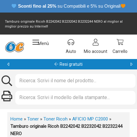
Sconti fino al 25%
su Compatibili e 5% su Originali
Tamburo originale Ricoh B2242042 B2232042 B2232244 NERO al miglior al
miglior prezzo su Internet!
Menù
Aiuto
Mio account
Carrello
Garanzia 24 mesi
Home
»
Toner
»
Toner Ricoh
»
AFICIO MP C2000
»
Tamburo originale Ricoh B2242042 B2232042 B2232244
NERO