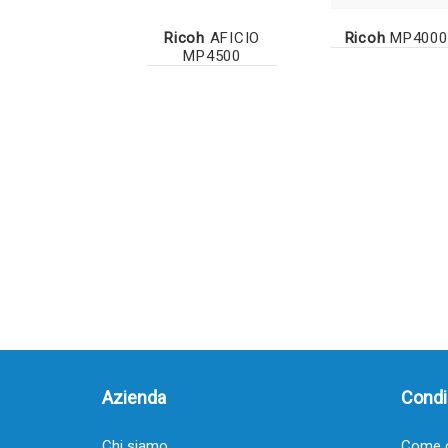
Ricoh
AFICIO
Ricoh
MP4000
MP4500
Azienda
Condiz
Chi siamo
Come o