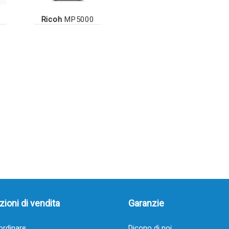
Ricoh
MP5000
ioni di vendita
Garanzie
rdinare
Dicono di noi