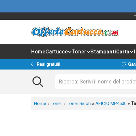
T
Home
Cartucce
Toner
Stampanti
Carta
Resi gratuiti
Gar
Home
»
Toner
»
Toner Ricoh
»
AFICIO MP4500
»
Ta