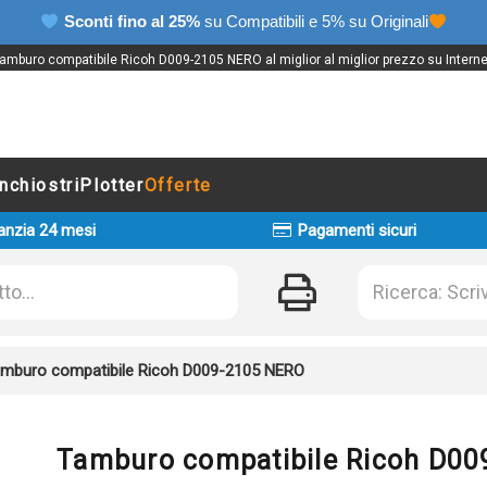
Sconti fino al 25%
su Compatibili e 5% su Originali
amburo compatibile Ricoh D009-2105 NERO al miglior al miglior prezzo su Interne
Inchiostri
Plotter
Offerte
anzia 24 mesi
Pagamenti sicuri
mburo compatibile Ricoh D009-2105 NERO
Tamburo compatibile Ricoh D0