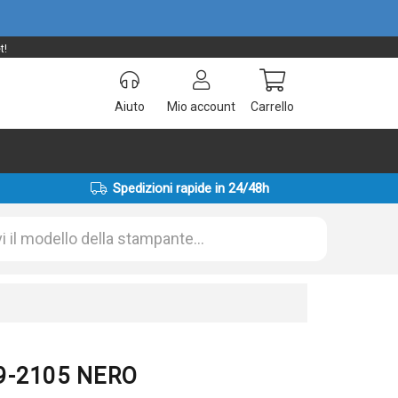
t!
Aiuto
Mio account
Carrello
Spedizioni rapide in 24/48h
09-2105 NERO