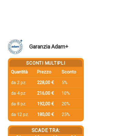
Garanzia Adam+
SCONTI MULTIPLI
Quantità
Prezzo
Sconto
da 2 pz.
228,00 €
5%
da 4 pz.
216,00 €
10%
da 8 pz.
192,00 €
20%
da 12 pz.
180,00 €
25%
SCADE TRA: