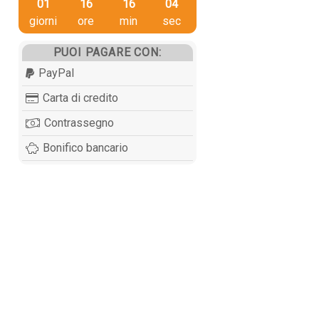
01
16
16
04
giorni
ore
min
sec
PUOI PAGARE CON:
PayPal
Carta di credito
Contrassegno
Bonifico bancario