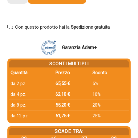
compatibile
Ricoh
M9060114
NERO
Con questo prodotto hai la
Spedizione gratuita
quantità
Garanzia Adam+
SCONTI MULTIPLI
Quantità
Prezzo
Sconto
da 2 pz.
65,55 €
5%
da 4 pz.
62,10 €
10%
da 8 pz.
55,20 €
20%
da 12 pz.
51,75 €
25%
SCADE TRA: