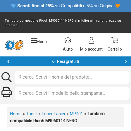
Sconti fino al 25%
su Compatibili e 5% su Originali
Tamburo compatibile Ricoh M9060114 NERO al miglior al miglior prezzo su
Internet!
Menù
Aiuto
Mio account
Carrello
Garanzia 24 mesi
Home
»
Toner
»
Toner Lanier
»
MP401
»
Tamburo
compatibile Ricoh M9060114 NERO