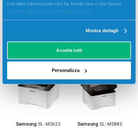
con altre informazioni che ha fornito loro o che hanno
raccolto dal suo utilizzo dei loro servizi.
Mostra dettagli
Accetta tutti
Stampanti compatibili
Personalizza
Samsung
SL-M2625
Samsung
SL-M2885