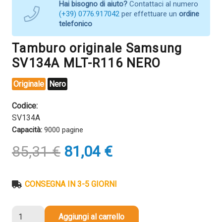
Hai bisogno di aiuto?
Contattaci al numero
(+39) 0776.917042
per effettuare un
ordine
telefonico
Tamburo originale Samsung
SV134A MLT-R116 NERO
Originale
Nero
Codice:
SV134A
Capacità:
9000 pagine
Il
Il
85,31
€
81,04
€
prezzo
prezzo
originale
attuale
era:
è:
CONSEGNA IN 3-5 GIORNI
85,31 €.
81,04 €.
Tamburo
Aggiungi al carrello