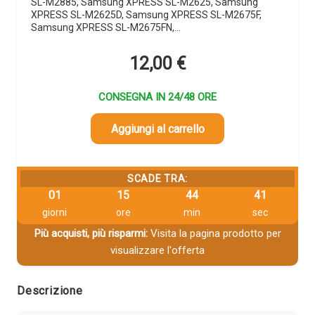
SL-M2885, Samsung XPRESS SL-M2625, Samsung
XPRESS SL-M2625D, Samsung XPRESS SL-M2675F,
Samsung XPRESS SL-M2675FN,…
12,00
€
CONSEGNA IN 24/48 ORE
Aggiungi al carrello
SCADE TRA:
01
15
44
41
giorni
ore
min
sec
Più acquisti, più risparmi:
Visita la pagina prodotto per
visualizzare l'offerta
Descrizione