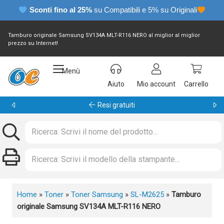
Sconti fino al 25%
su Compatibili e 5% su Originali
Tamburo originale Samsung SV134A MLT-R116 NERO al miglior al miglior
prezzo su Internet!
Menù
Aiuto
Mio account
Carrello
Resi gratuiti
Home
»
Toner
»
Toner Samsung
»
SL-M2625
»
Tamburo
originale Samsung SV134A MLT-R116 NERO