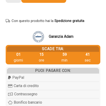
originale
Samsung
SV134A
MLT-
Con questo prodotto hai la
Spedizione gratuita
R116
NERO
quantità
Garanzia Adam
SCADE TRA:
01
15
59
41
giorni
ore
min
sec
PUOI PAGARE CON:
PayPal
Carta di credito
Contrassegno
Bonifico bancario