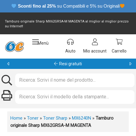
Sconti fino al 25%
su Compatibili e 5% su Originali
Tamburo originale Sharp MX62GRSA-M MAGENTA al miglior al miglior prezzo
su Internet!
Menù
Aiuto
Mio account
Carrello
Resi gratuiti
Home
»
Toner
»
Toner Sharp
»
MX6240N
»
Tamburo
originale Sharp MX62GRSA-M MAGENTA