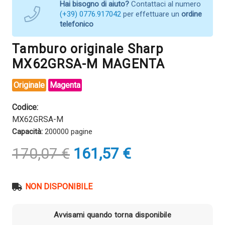
Hai bisogno di aiuto?
Contattaci al numero
(+39) 0776.917042
per effettuare un
ordine
telefonico
Tamburo originale Sharp
MX62GRSA-M MAGENTA
Originale
Magenta
Codice:
MX62GRSA-M
Capacità:
200000 pagine
Il
Il
170,07
€
161,57
€
prezzo
prezzo
originale
attuale
era:
è:
NON DISPONIBILE
170,07 €.
161,57 €.
Avvisami quando torna disponibile