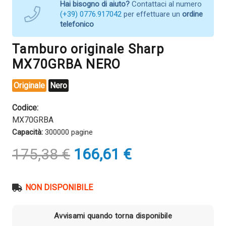
Hai bisogno di aiuto?
Contattaci al numero
(+39) 0776.917042
per effettuare un
ordine
telefonico
Tamburo originale Sharp
MX70GRBA NERO
Originale
Nero
Codice:
MX70GRBA
Capacità:
300000 pagine
Il
Il
175,38
€
166,61
€
prezzo
prezzo
originale
attuale
era:
è:
NON DISPONIBILE
175,38 €.
166,61 €.
Avvisami quando torna disponibile